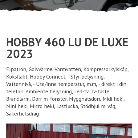
Ställplats
Kontakt
HOBBY 460 LU DE LUXE
Långtidsparkering
2023
Elpatron, Golvvärme, Varmvatten, Kompressorkylskåp,
Köksfläkt, Hobby Connect, - Styr belysning, -
Vattennivå, - Ute/inne temperatur, m.m, - direkt i din
telefon, Ambiente belysning, Led-tv, Tv-fäste,
Brandlarm, Dörr m. fönster, Myggnätsdörr, Midi heki,
Mini heki, Micro heki, Lastlucka, Stödhjul m. våg,
Säkerhetsdrag