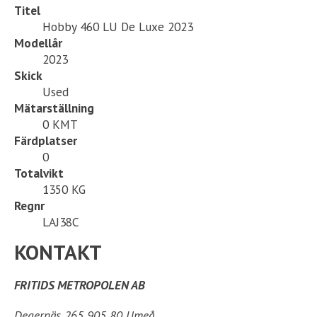
Titel
Hobby 460 LU De Luxe 2023
Modellår
2023
Skick
Used
Mätarställning
0 KMT
Färdplatser
0
Totalvikt
1350 KG
Regnr
LAJ38C
KONTAKT
FRITIDS METROPOLEN AB
Degernäs 265 905 80 Umeå