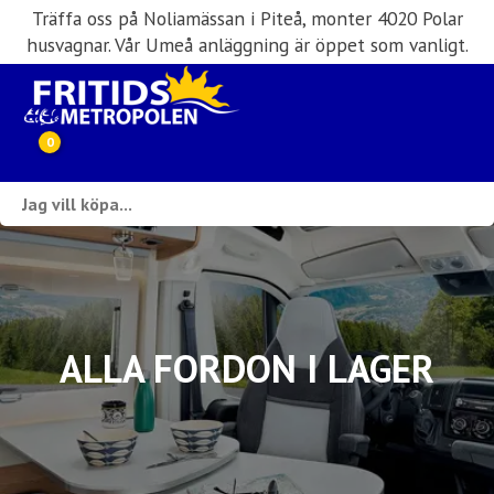
Träffa oss på Noliamässan i Piteå, monter 4020 Polar
husvagnar. Vår Umeå anläggning är öppet som vanligt.
0
Webbutik
Husbilar i lager
Husvagnar i lager
ALLA FORDON I LAGER
Inköp & förmedling
Husbilsuthyrning
Verkstad