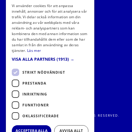
Vi använder cookies för att anpassa
innehåll, annonser och för att analysera vår
trafik. Vi delar också information om din
användning av vår webbplats med våra
reklam- och analyspartners som kan
kombinera den med annan information som
FÖLJ OSS I SOCIALA MEDIER
du har tillhandahållit dem eller som de har
samlat in från din användning av deras
tjänster.
Läs mer
VISA ALLA PARTNERS
(1913) →
STRIKT NÖDVÄNDIGT
PRESTANDA
INRIKTNING
FUNKTIONER
FRITIDS METROPOLEN AB 2026. ALL RIGHTS RESERVED.
OKLASSIFICERADE
ACCEPTERA ALLA
AVVISA ALLT