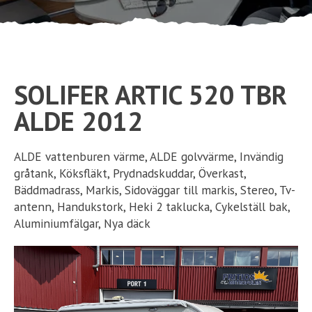
Ställplats
Kontakt
SOLIFER ARTIC 520 TBR
Långtidsparkering
ALDE 2012
ALDE vattenburen värme, ALDE golvvärme, Invändig
gråtank, Köksfläkt, Prydnadskuddar, Överkast,
Bäddmadrass, Markis, Sidoväggar till markis, Stereo, Tv-
antenn, Handukstork, Heki 2 taklucka, Cykelställ bak,
Aluminiumfälgar, Nya däck