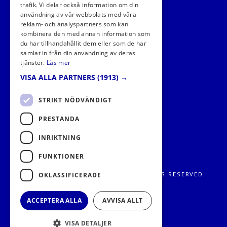
trafik. Vi delar också information om din
användning av vår webbplats med våra
reklam- och analyspartners som kan
kombinera den med annan information som
FÖLJ OSS I SOCIALA MEDIER
du har tillhandahållit dem eller som de har
samlat in från din användning av deras
tjänster.
Läs mer
VISA ALLA PARTNERS
(1913) →
STRIKT NÖDVÄNDIGT
PRESTANDA
INRIKTNING
FUNKTIONER
FRITIDS METROPOLEN AB 2026. ALL RIGHTS RESERVED.
OKLASSIFICERADE
ACCEPTERA ALLA
AVVISA ALLT
VISA DETALJER