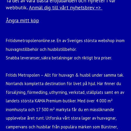
Ta del av våra bästa erbjudanden och nyheter i vår
webbutik
.
Anmäl dig till vårt nyhetsbrev =>
Ångra mitt köp
Fritidsmetropolenonline.se. En av Sveriges största webshop inom
husvagnstillbehör och husbilstillbehör.
Snabba leveranser, säkra betalningar och riktigt bra priser.
Fritids Metropolen – Allt för husvagn & husbil under samma tak.
Norrlands kompletta destination för livet på hjul. Här finner du
försäljning, förmedling, uthyrning, verkstad, ställplats samt en av
landets största KAMA Premium-butiker. Med över 4 000 m²
inomhusyta och 17 500 m² markyta får du en mässliknande
upplevelse året runt. Utforska vårt stora lager av husvagnar,
campervans och husbilar från populära märken som Bürstner,