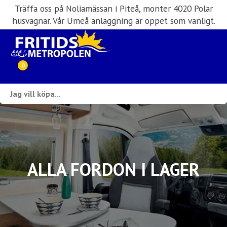
Träffa oss på Noliamässan i Piteå, monter 4020 Polar
husvagnar. Vår Umeå anläggning är öppet som vanligt.
0
Webbutik
Husbilar i lager
Husvagnar i lager
ALLA FORDON I LAGER
Inköp & förmedling
Husbilsuthyrning
Verkstad