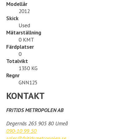
Modellår
2012
Skick
Used
Mätarställning
0 KMT
Färdplatser
0
Totalvikt
1350 KG
Regnr
GNN125
KONTAKT
FRITIDS METROPOLEN AB
Degernäs 265 905 80 Umeå
090-10 99 50
sales@fritidsmetropolen.se