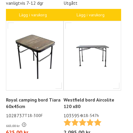
vanligtvis 7-12 dgr
Utgått
Lägg i varukorg
Lägg i varukorg
Royal camping bord Tiara
Westfield bord Aircolite
60x45cm
120 x80
1028737
1035954
T18-300F
t18-547h
Betyg:
5.0 utav 5 stjä
i
665,00 kr
625,00 kr
2 095,00 kr