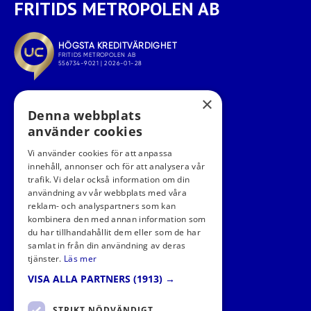
FRITIDS METROPOLEN AB
×
Denna webbplats
använder cookies
Vi använder cookies för att anpassa
innehåll, annonser och för att analysera vår
trafik. Vi delar också information om din
användning av vår webbplats med våra
FÖLJ OSS I SOCIALA MEDIER
reklam- och analyspartners som kan
kombinera den med annan information som
du har tillhandahållit dem eller som de har
samlat in från din användning av deras
tjänster.
Läs mer
VISA ALLA PARTNERS
(1913) →
STRIKT NÖDVÄNDIGT