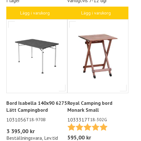
vanligtvis 7-12 dgr
I lager
Lägg i varukorg
Lägg i varukorg
Bord Isabella 140x90 6275
Royal Camping bord
Lätt Campingbord
Monark Small
1031056
1033317
T18-970B
T18-302G
Betyg:
5.0 utav 5 stjä
3 395,00 kr
595,00 kr
Beställningsvara, Lev.tid