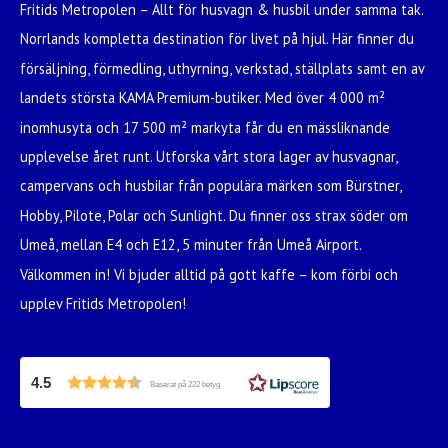
Fritids Metropolen – Allt för husvagn & husbil under samma tak.
Norrlands kompletta destination för livet på hjul. Här finner du
försäljning, förmedling, uthyrning, verkstad, ställplats samt en av
landets största KAMA Premium-butiker. Med över 4 000 m²
inomhusyta och 17 500 m² markyta får du en mässliknande
upplevelse året runt. Utforska vårt stora lager av husvagnar,
campervans och husbilar från populära märken som Bürstner,
Hobby, Pilote, Polar och Sunlight. Du finner oss strax söder om
Umeå, mellan E4 och E12, 5 minuter från Umeå Airport.
Välkommen in! Vi bjuder alltid på gott kaffe – kom förbi och
upplev Fritids Metropolen!
4.5
Baserat på 222 betyg