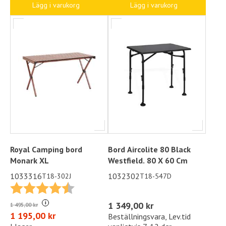
Lägg i varukorg
Lägg i varukorg
Royal Camping bord
Bord Aircolite 80 Black
Monark XL
Westfield. 80 X 60 Cm
1033316
1032302
T18-302J
T18-547D
Betyg:
4.5 utav 5 stjärnor
i
1 349,00 kr
1 495,00 kr
1 195,00 kr
Beställningsvara, Lev.tid