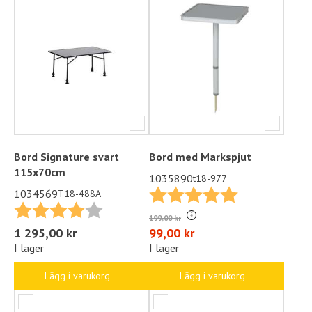
Bord Signature svart
Bord med Markspjut
115x70cm
1035890
t18-977
Betyg:
5.0 utav 5 stjä
1034569
T18-488A
Betyg:
4.0 utav 5 stjärnor
i
199,00 kr
1 295,00 kr
99,00 kr
I lager
I lager
Lägg i varukorg
Lägg i varukorg