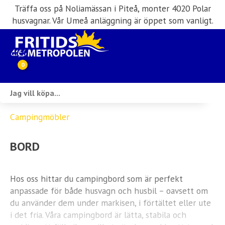
Träffa oss på Noliamässan i Piteå, monter 4020 Polar
husvagnar. Vår Umeå anläggning är öppet som vanligt.
0
Webbutik
Campingmöbler
Husbilar i lager
BORD
Husvagnar i lager
Inköp & förmedling
Hos oss hittar du campingbord som är perfekt
anpassade för både husvagn och husbil – oavsett om
Husbilsuthyrning
du använder dem under markisen, i förtältet eller ute
i det fria. Våra campingbord är lätta, stabila och
Verkstad