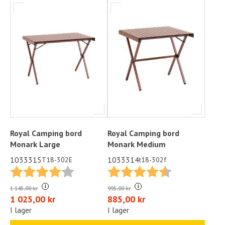
Royal Camping bord
Royal Camping bord
Monark Large
Monark Medium
1033315
1033314
T18-302E
t18-302f
Betyg:
4.0 utav 5 stjärnor
Betyg:
4.5 utav 5 stjä
i
i
1 145,00 kr
995,00 kr
1 025,00 kr
885,00 kr
I lager
I lager