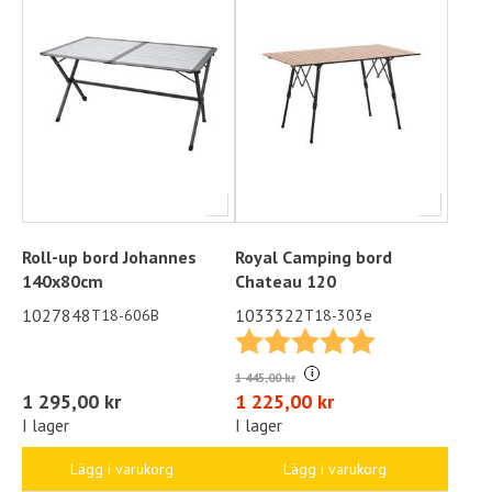
Roll-up bord Johannes
Royal Camping bord
140x80cm
Chateau 120
1027848
1033322
T18-606B
T18-303e
Betyg:
5.0 utav 5 stjä
i
1 445,00 kr
1 295,00 kr
1 225,00 kr
I lager
I lager
Lägg i varukorg
Lägg i varukorg