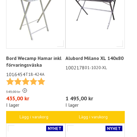
Bord Wecamp Hamar inkl
Alubord Milano XL 140x80
förvaringsväska
1002178
01-1020-XL
1016454
T18-424A
Betyg:
5.0 utav 5 stjärnor
i
549,00 kr
1 495,00 kr
435,00 kr
I lager
I lager
Lägg i varukorg
Lägg i varukorg
NYHET
NYHET