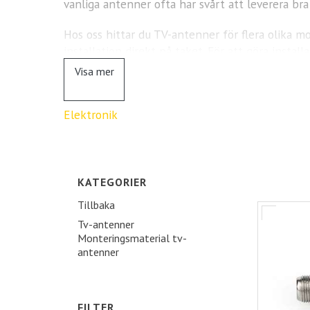
vanliga antenner ofta har svårt att leverera bra 
Hos oss hittar du TV-antenner för flera olika m
installation direkt på taket. För att göra insta
säkerställer en säker och hållbar montering.
Visa mer
Oavsett om du prioriterar räckvidd, signalstyrk
Elektronik
KATEGORIER
Tillbaka
Tv-antenner
Monteringsmaterial tv-
antenner
FILTER