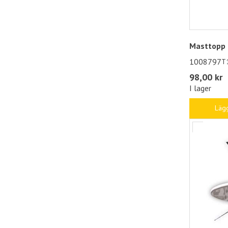
Masttopp 
1008797
T
98,00 kr
I lager
Lägg