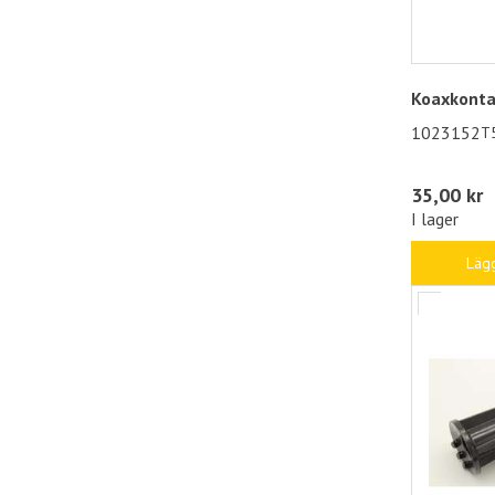
Koaxkonta
1023152
T
35,00 kr
I lager
Lägg