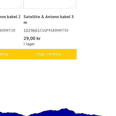
enn kabel 2
Satellite & Antenn kabel 3
m
1029661
800WT20
CSGP41800WT30
29,00 kr
I lager
ukorg
Lägg i varukorg