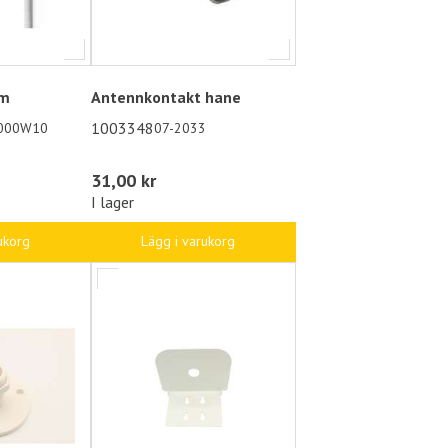
 m
Antennkontakt hane
1003348
000W10
07-2033
31,00 kr
I lager
ukorg
Lägg i varukorg