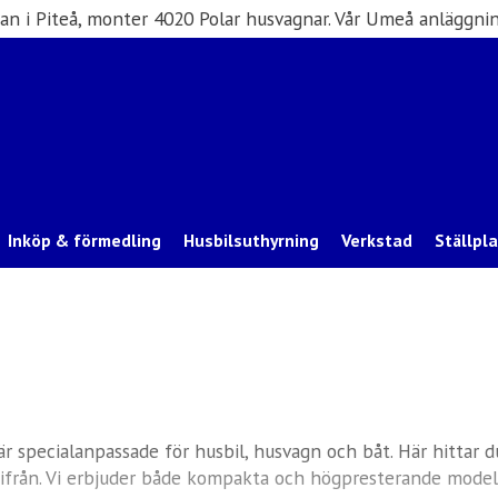
san i Piteå, monter 4020 Polar husvagnar. Vår Umeå anläggnin
Inköp & förmedling
Husbilsuthyrning
Verkstad
Ställpl
 specialanpassade för husbil, husvagn och båt. Här hittar d
från. Vi erbjuder både kompakta och högpresterande modelle