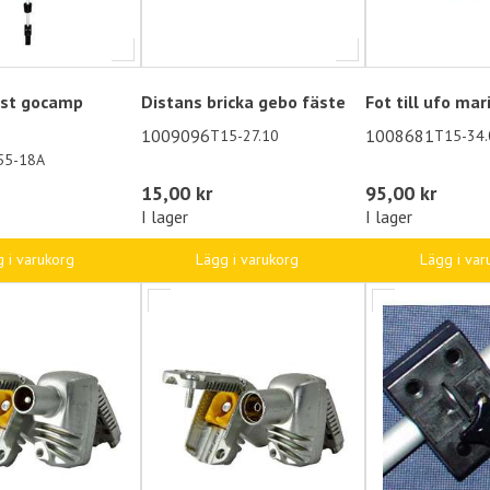
st gocamp
Distans bricka gebo fäste
Fot till ufo mar
1009096
1008681
T15-27.10
T15-34.
55-18A
15,00 kr
95,00 kr
I lager
I lager
 i varukorg
Lägg i varukorg
Lägg i var