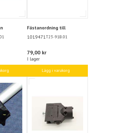
in
Fästanordning till
1019471
01
T23-91B.01
79,00 kr
I lager
ukorg
Lägg i varukorg