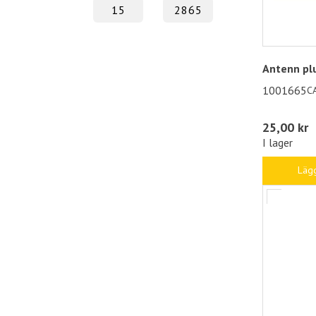
Antenn pl
1001665
C
25,00 kr
I lager
Lägg