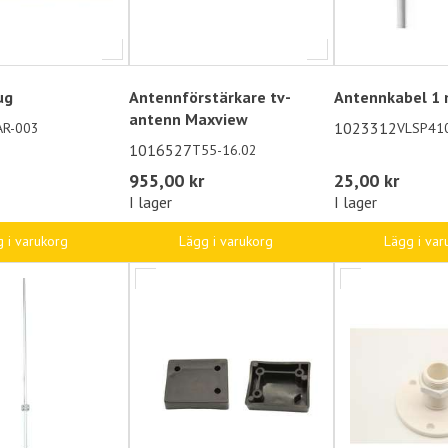
ug
Antennförstärkare tv-
Antennkabel 1
antenn Maxview
1023312
AR-003
VLSP41
1016527
T55-16.02
955,00 kr
25,00 kr
I lager
I lager
 i varukorg
Lägg i varukorg
Lägg i var