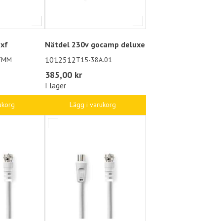
1xf
Nätdel 230v gocamp deluxe
1012512
 FMM
T15-38A.01
385,00 kr
I lager
ukorg
Lägg i varukorg