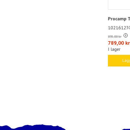
Procamp T
1021612
3
i
895,00 kr
789,00 kr
I lager
Lägg