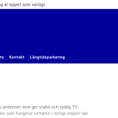
g är öppet som vanligt.
ats
Kontakt
Långtidsparkering
u antenner som ger stabil och tydlig TV-
r som fungerar utmärkt i rörliga miljöer där