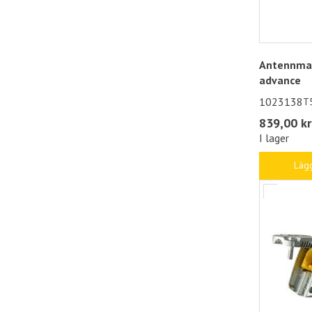
Antennma
advance
1023138
T
839,00 kr
I lager
Lägg