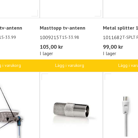
tv-antenn
Masttopp tv-antenn
Metal splitter 
1009215
1011682
15-33.99
T15-33.98
T-SPLT
105,00 kr
99,00 kr
I lager
I lager
 i varukorg
Lägg i varukorg
Lägg i var