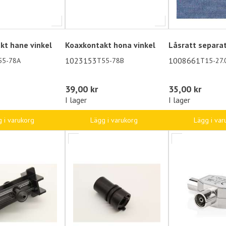
kt hane vinkel
Koaxkontakt hona vinkel
Låsratt separa
1023153
1008661
55-78A
T55-78B
T15-27.
39,00 kr
35,00 kr
I lager
I lager
 i varukorg
Lägg i varukorg
Lägg i var