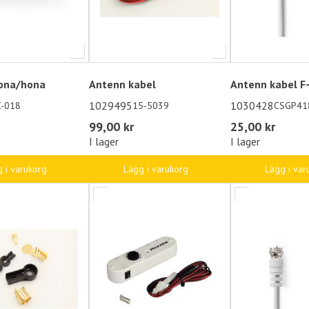
ona/hona
Antenn kabel
Antenn kabel F
1029495
1030428
C-018
15-5039
CSGP41
99,00 kr
25,00 kr
I lager
I lager
 i varukorg
Lägg i varukorg
Lägg i var