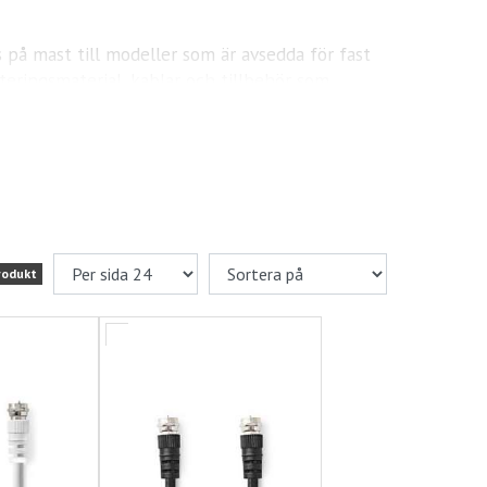
 på mast till modeller som är avsedda för fast
nteringsmaterial, kablar och tillbehör som
 din husbil, husvagn eller båt perfekt.
rodukt