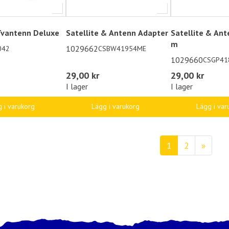
vantenn Deluxe
Satellite & Antenn Adapter
Satellite & Ant
m
1029662
042
CSBW41954ME
1029660
CSGP41
29,00 kr
29,00 kr
I lager
I lager
 i varukorg
Lägg i varukorg
Lägg i var
1
2
»