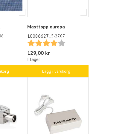
t
Masttopp europa
1008662
06
T15-27.07
Betyg:
4.0 utav 5 stjärnor
129,00 kr
I lager
ukorg
Lägg i varukorg