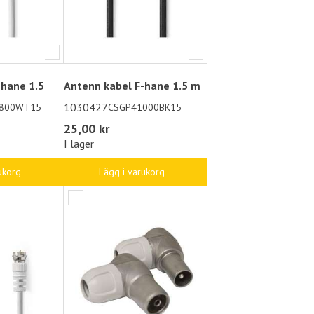
-hane 1.5
Antenn kabel F-hane 1.5 m
1030427
800WT15
CSGP41000BK15
25,00 kr
I lager
ukorg
Lägg i varukorg