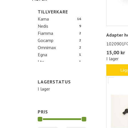
TILLVERKARE
Kama
16
Nedis
9
Fiamma
2
Adapter h
Gocamp
2
1020901
F
Omnimax
2
15,00 kr
Egna
1
I lager
Ltc
1
Polar
1
Lägg
Procamp
1
LAGERSTATUS
Televes
1
I lager
PRIS