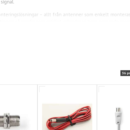
signal.
onteringslösningar – allt från antenner som enkelt monteras
llationen så smidig som möjligt erbjuder vi även passande mo
a eller en kompakt design har vi en antennlösning som passar
36 p