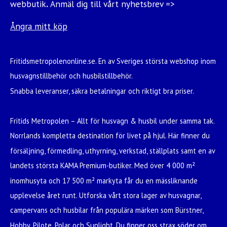
webbutik
.
Anmäl dig till vårt nyhetsbrev =>
Ångra mitt köp
Fritidsmetropolenonline.se. En av Sveriges största webshop inom
husvagnstillbehör och husbilstillbehör.
Snabba leveranser, säkra betalningar och riktigt bra priser.
Fritids Metropolen – Allt för husvagn & husbil under samma tak.
Norrlands kompletta destination för livet på hjul. Här finner du
försäljning, förmedling, uthyrning, verkstad, ställplats samt en av
landets största KAMA Premium-butiker. Med över 4 000 m²
inomhusyta och 17 500 m² markyta får du en mässliknande
upplevelse året runt. Utforska vårt stora lager av husvagnar,
campervans och husbilar från populära märken som Bürstner,
Hobby, Pilote, Polar och Sunlight. Du finner oss strax söder om