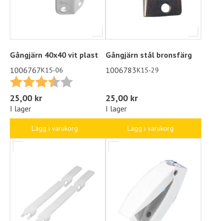
Gångjärn 40x40 vit plast
Gångjärn stål bronsfärg
1006767
1006783
K15-06
K15-29
Betyg:
3.5 utav 5 stjärnor
25,00 kr
25,00 kr
I lager
I lager
Lägg i varukorg
Lägg i varukorg