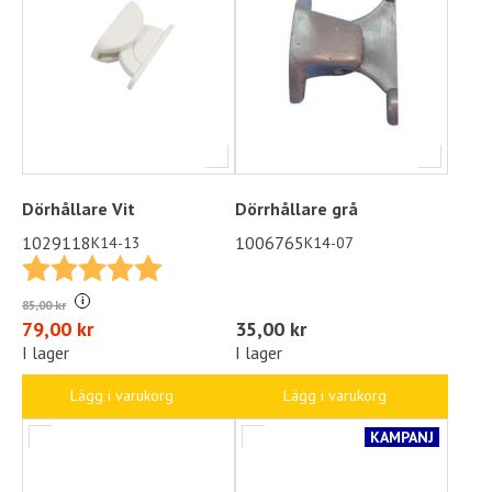
Dörhållare Vit
Dörrhållare grå
1029118
1006765
K14-13
K14-07
Betyg:
5.0 utav 5 stjärnor
i
85,00 kr
35,00 kr
79,00 kr
I lager
I lager
Lägg i varukorg
Lägg i varukorg
KAMPANJ