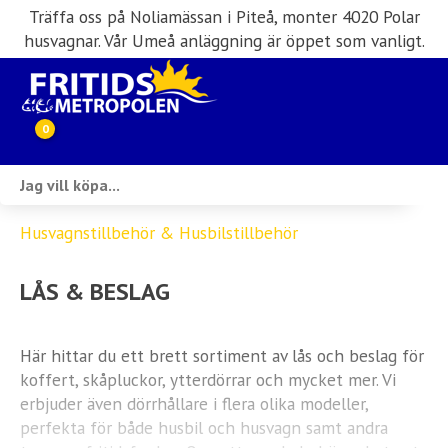
Träffa oss på Noliamässan i Piteå, monter 4020 Polar
husvagnar. Vår Umeå anläggning är öppet som vanligt.
0
Webbutik
Husvagnstillbehör & Husbilstillbehör
Husbilar i lager
LÅS & BESLAG
Husvagnar i lager
Inköp & förmedling
Här hittar du ett brett sortiment av lås och beslag för
koffert, skåpluckor, ytterdörrar och mycket mer. Vi
Husbilsuthyrning
erbjuder även dörrhållare i flera olika modeller,
perfekta för både husbil och husvagn samt andra
Verkstad