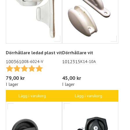
Dörrhållare ledad plast vit
Dörrhållare vit
1003610
1012315
08-6024-V
K14-10A
Betyg:
5.0 utav 5 stjärnor
45,00 kr
79,00 kr
I lager
I lager
Lägg i varukorg
Lägg i varukorg