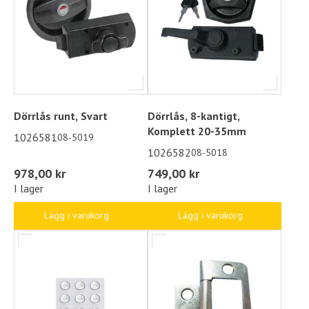
Dörrlås runt, Svart
Dörrlås, 8-kantigt,
Komplett 20-35mm
1026581
08-5019
1026582
08-5018
978,00 kr
749,00 kr
I lager
I lager
Lägg i varukorg
Lägg i varukorg