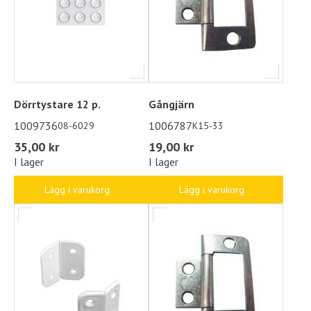
Dörrtystare 12 p.
Gångjärn
1009736
1006787
08-6029
K15-33
35,00 kr
19,00 kr
I lager
I lager
Lägg i varukorg
Lägg i varukorg