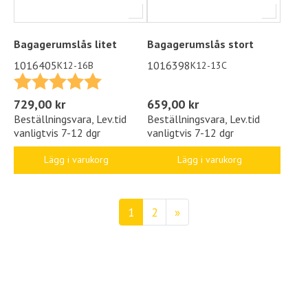
Bagagerumslås litet
Bagagerumslås stort
1016405
1016398
K12-16B
K12-13C
Betyg:
5.0 utav 5 stjärnor
659,00 kr
729,00 kr
Beställningsvara, Lev.tid
Beställningsvara, Lev.tid
vanligtvis 7-12 dgr
vanligtvis 7-12 dgr
Lägg i varukorg
Lägg i varukorg
1
2
»