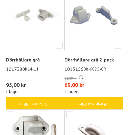
Dörrhållare grå
Dörrhållare grå 2-pack
1017380
1013156
K14-11
08-6025-GR
i
80,00 kr
95,00 kr
69,00 kr
I lager
I lager
Lägg i varukorg
Lägg i varukorg