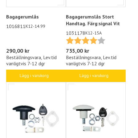
Bagagerumlås
Bagagerumslås Stort
Handtag. Färg:signal Vit
1016811
K12-14.99
1031178
K12-15A
Betyg:
4.0 utav 5 stjä
290,00 kr
735,00 kr
Beställningsvara, Lev.tid
Beställningsvara, Lev.tid
vanligtvis 7-12 dgr
vanligtvis 7-12 dgr
Lägg i varukorg
Lägg i varukorg