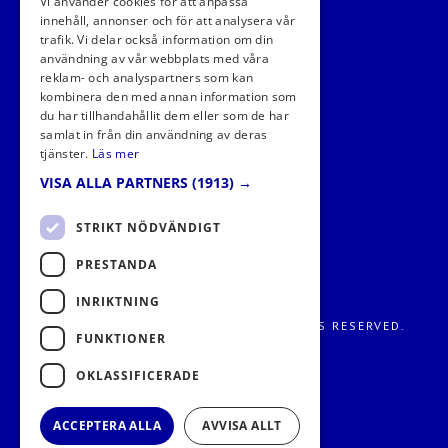
Vi använder cookies för att anpassa
innehåll, annonser och för att analysera vår
trafik. Vi delar också information om din
användning av vår webbplats med våra
FÖLJ OSS I SOCIALA MEDIER
reklam- och analyspartners som kan
kombinera den med annan information som
du har tillhandahållit dem eller som de har
samlat in från din användning av deras
tjänster.
Läs mer
VISA ALLA PARTNERS
(1913) →
STRIKT NÖDVÄNDIGT
PRESTANDA
INRIKTNING
FRITIDS METROPOLEN AB 2026. ALL RIGHTS RESERVED.
FUNKTIONER
OKLASSIFICERADE
ACCEPTERA ALLA
AVVISA ALLT