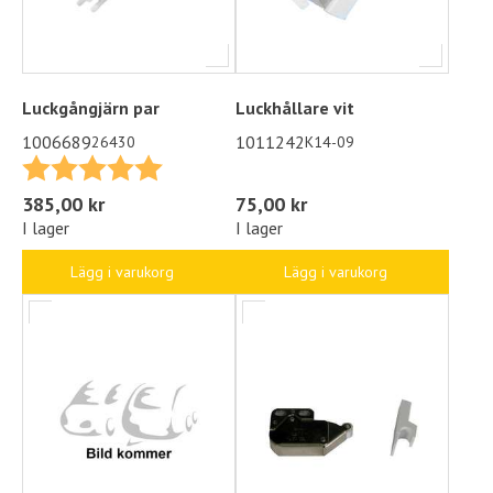
Luckgångjärn par
Luckhållare vit
1006689
1011242
26430
K14-09
Betyg:
5.0 utav 5 stjärnor
75,00 kr
385,00 kr
I lager
I lager
Lägg i varukorg
Lägg i varukorg