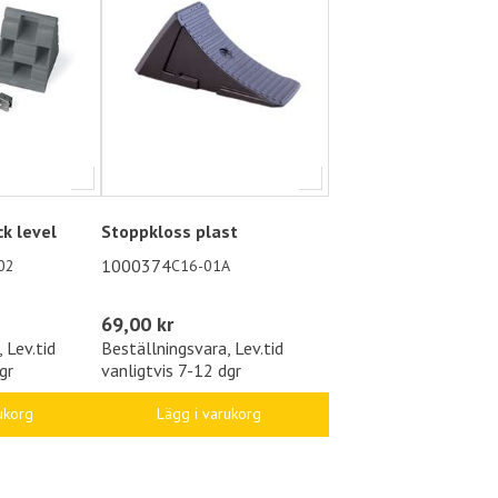
k level
Stoppkloss plast
1000374
02
C16-01A
69,00 kr
 Lev.tid
Beställningsvara, Lev.tid
gr
vanligtvis 7-12 dgr
ukorg
Lägg i varukorg