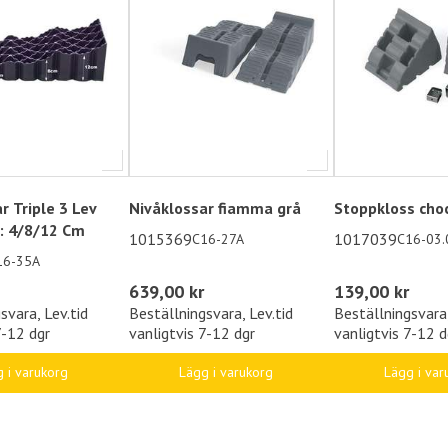
r Triple 3 Lev
Nivåklossar fiamma grå
Stoppkloss choc
H: 4/8/12 Cm
1015369
1017039
C16-27A
C16-03.
16-35A
639,00 kr
139,00 kr
svara, Lev.tid
Beställningsvara, Lev.tid
Beställningsvara,
7-12 dgr
vanligtvis 7-12 dgr
vanligtvis 7-12 d
 i varukorg
Lägg i varukorg
Lägg i var