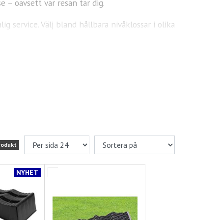
 – oavsett var resan tar dig.
g service. Välj bland hållbara nivåklossar i olika
rodukt
NYHET