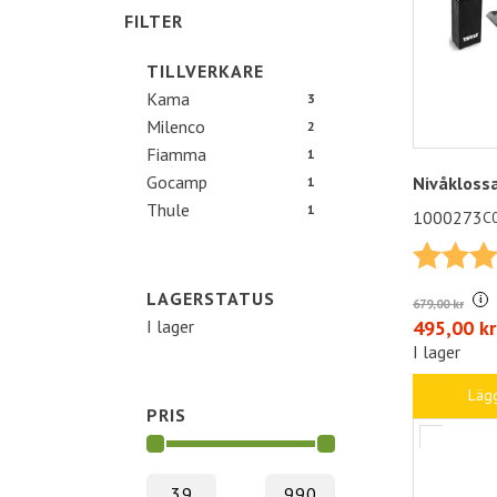
FILTER
TILLVERKARE
Kama
3
Milenco
2
Fiamma
1
Gocamp
Nivåkloss
1
Thule
1
1000273
C
Betyg:
LAGERSTATUS
i
679,00 kr
495,00 kr
I lager
I lager
Lägg
PRIS