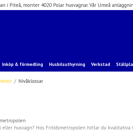
san i Piteå, monter 4020 Polar husvagnar. Vår Umeå anläggnin
Inköp & förmedling
Husbilsuthyrning
Verkstad
Ställpl
lbehör
Nivåklossar
dsmetropolen
sbil eller husvagn? Hos Fritidsmetropolen hittar du kvalitativ