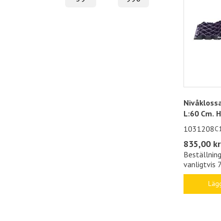
Nivåklossa
L:60 Cm. 
1031208
C
835,00 kr
Beställning
vanligtvis 
Lägg