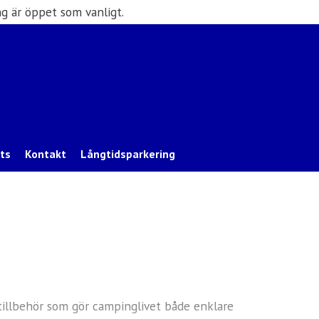
g är öppet som vanligt.
ats
Kontakt
Långtidsparkering
a tillbehör som gör campinglivet både enklare