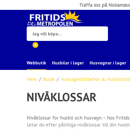
Träffa oss på Noliamäs
0
Webbutik
Husbilar i lager
Husvagnar i lager
Hem
Butik
Husvagnstillbehör & Husbilstil
NIVÅKLOSSAR
Nivåklossar för husbil och husvagn – hos Friti
Letar du efter pålitliga nivåklossar till din hu