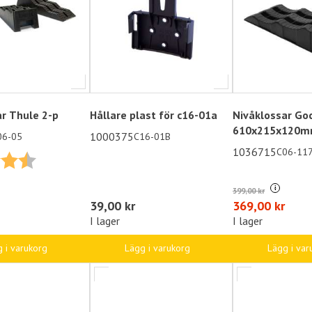
ar Thule 2-p
Hållare plast för c16-01a
Nivåklossar Go
610x215x120
1000375
06-05
C16-01B
1036715
C06-11
4.7 utav 5 stjärnor
i
399,00 kr
39,00 kr
369,00 kr
I lager
I lager
Lägg i varukorg
Lägg i var
 i varukorg