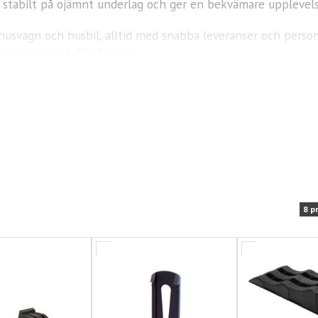
tå stabilt på ojämnt underlag och ger en bekvämare upplevelse
 husvagn och husbil, alltid med snabba leveranser och personli
m passar just ditt fordon.
 äventyr med rätt utrustning från Fritidsmetropolen!
8 p