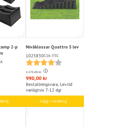
camp 2-p
Nivåklossar Quattro 3 lev
mm
1025830
C16-35C
Betyg:
4.0 utav 5 stjärnor
7A
i
1 175,00 kr
990,00 kr
Beställningsvara, Lev.tid
vanligtvis 7-12 dgr
ukorg
Lägg i varukorg