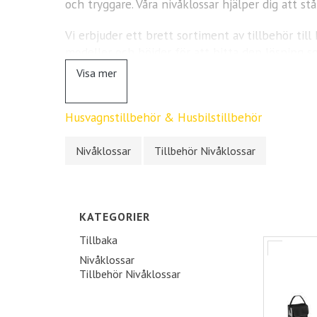
och tryggare. Våra nivåklossar hjälper dig att s
Vi erbjuder ett brett sortiment av tillbehör till
modeller och höjder för att hitta den lösning so
Visa mer
Handla enkelt online och gör dig redo för nästa
Husvagnstillbehör & Husbilstillbehör
Nivåklossar
Tillbehör Nivåklossar
KATEGORIER
Tillbaka
Nivåklossar
Tillbehör Nivåklossar