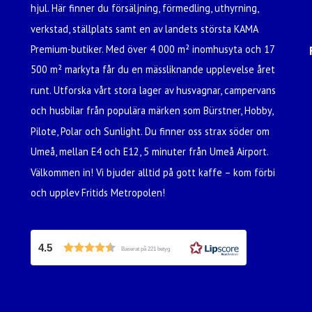
hjul. Här finner du försäljning, förmedling, uthyrning,
verkstad, ställplats samt en av landets största KAMA
Premium-butiker. Med över 4 000 m² inomhusyta och 17
500 m² markyta får du en mässliknande upplevelse året
runt. Utforska vårt stora lager av husvagnar, campervans
och husbilar från populära märken som Bürstner, Hobby,
Pilote, Polar och Sunlight. Du finner oss strax söder om
Umeå, mellan E4 och E12, 5 minuter från Umeå Airport.
Välkommen in! Vi bjuder alltid på gott kaffe – kom förbi
och upplev Fritids Metropolen!
4.5
Baserat på 221 betyg