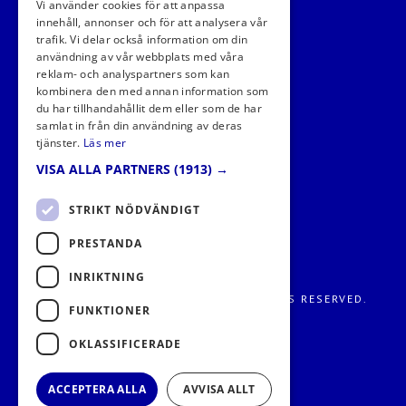
Vi använder cookies för att anpassa
innehåll, annonser och för att analysera vår
trafik. Vi delar också information om din
användning av vår webbplats med våra
FÖLJ OSS I SOCIALA MEDIER
reklam- och analyspartners som kan
kombinera den med annan information som
du har tillhandahållit dem eller som de har
samlat in från din användning av deras
tjänster.
Läs mer
VISA ALLA PARTNERS
(1913) →
STRIKT NÖDVÄNDIGT
PRESTANDA
INRIKTNING
FRITIDS METROPOLEN AB 2026. ALL RIGHTS RESERVED.
FUNKTIONER
OKLASSIFICERADE
ACCEPTERA ALLA
AVVISA ALLT