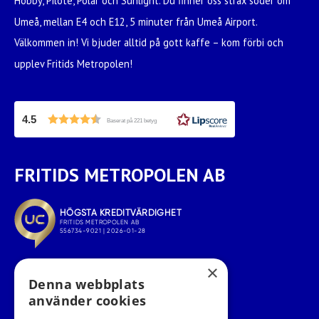
Hobby, Pilote, Polar och Sunlight. Du finner oss strax söder om
Umeå, mellan E4 och E12, 5 minuter från Umeå Airport.
Välkommen in! Vi bjuder alltid på gott kaffe – kom förbi och
upplev Fritids Metropolen!
4.5
Baserat på 221 betyg
FRITIDS METROPOLEN AB
×
Denna webbplats
använder cookies