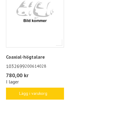
Coaxial-högtalare
1032699
200614028
780,00 kr
I lager
Lägg i varukorg