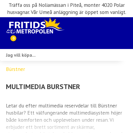
Träffa oss på Noliamässan i Piteå, monter 4020 Polar
husvagnar. Vår Umeå anläggning är öppet som vanligt.
0
Webbutik
Bürstner
Husbilar i lager
MULTIMEDIA BURSTNER
Husvagnar i lager
Inköp & förmedling
Letar du efter multimedia reservdelar till Bürstner
husbilar? Ett välfungerande multimediasystem höjer
Husbilsuthyrning
både komforten och upplevelsen under resan. Vi
erbjuder ett brett sortiment av skärmar,
Verkstad