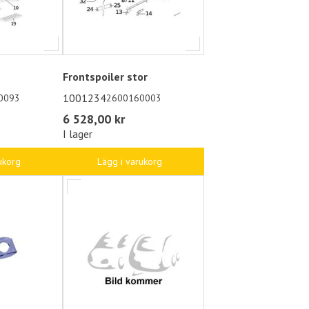
Frontspoiler stor
1001234
0093
2600160003
6 528,00 kr
I lager
ukorg
Lägg i varukorg