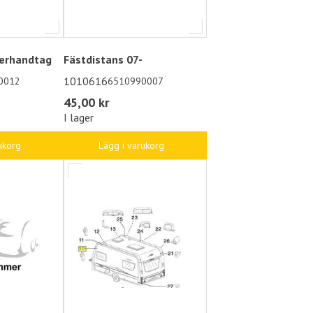
gerhandtag
Fästdistans 07-
1010616
0012
6510990007
45,00 kr
I lager
ukorg
Lägg i varukorg