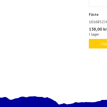
Fäste
1016852
2
138,00 kr
I lager
Lägg