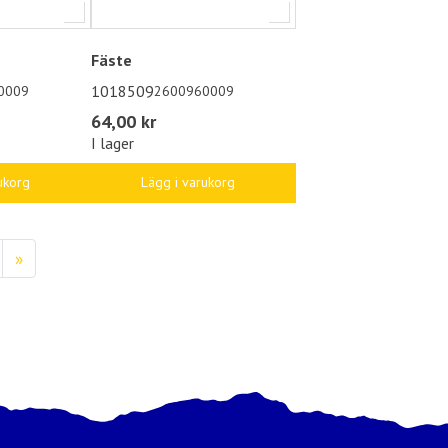
Fäste
1018509
0009
2600960009
64,00 kr
I lager
ukorg
Lägg i varukorg
»