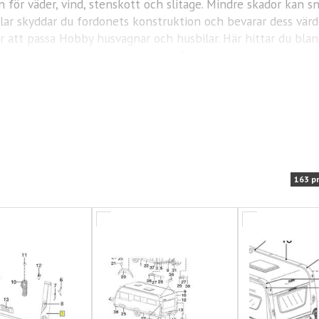
n för väder, vind, stenskott och slitage. Mindre skador kan s
lar skyddar du fordonets konstruktion och bevarar dess värde
r att passa Hobby husvagnar och husbilar. Här hittar du bland 
 god passform och hög kvalitet. Beställ enkelt online och 
do för nya resor året runt.
163 p