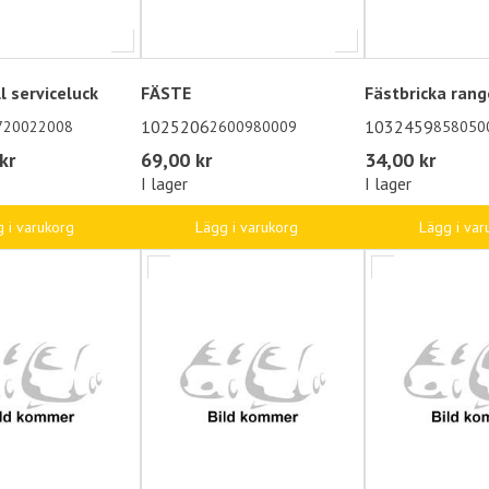
ll serviceluck
FÄSTE
Fästbricka ran
1025206
1032459
720022008
2600980009
858050
kr
69,00 kr
34,00 kr
I lager
I lager
 i varukorg
Lägg i varukorg
Lägg i var