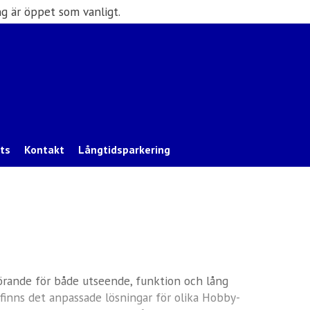
g är öppet som vanligt.
ats
Kontakt
Långtidsparkering
görande för både utseende, funktion och lång
 finns det anpassade lösningar för olika Hobby-