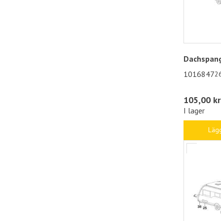
Dachspang
1016847
2
105,00 kr
I lager
Lägg