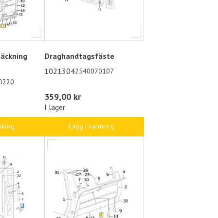
äckning
Draghandtagsfäste
1021304
2540070107
0220
359,00 kr
I lager
ukorg
Lägg i varukorg