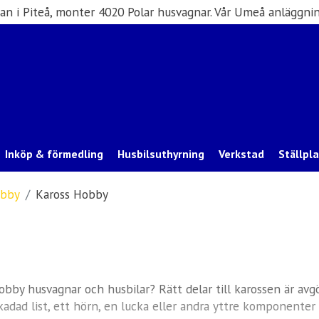
san i Piteå, monter 4020 Polar husvagnar. Vår Umeå anläggnin
Inköp & förmedling
Husbilsuthyrning
Verkstad
Ställpl
bby
Kaross Hobby
Hobby husvagnar och husbilar? Rätt delar till karossen är av
adad list, ett hörn, en lucka eller andra yttre komponenter