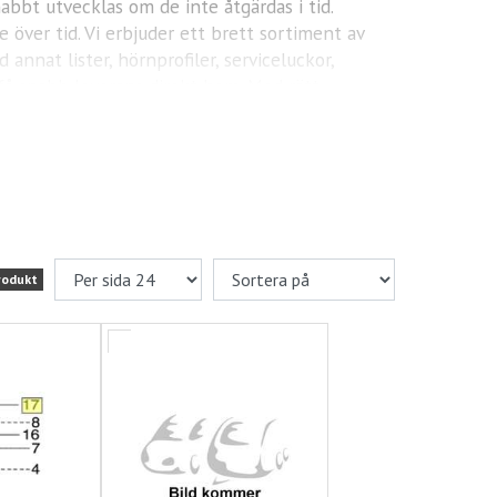
nabbt utvecklas om de inte åtgärdas i tid.
 över tid. Vi erbjuder ett brett sortiment av
annat lister, hörnprofiler, serviceluckor,
få snabb leverans direkt hem. Med rätt
rodukt