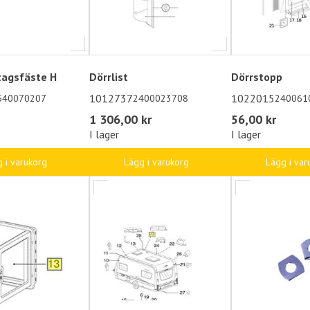
agsfäste H
Dörrlist
Dörrstopp
1012737
1022015
540070207
2400023708
240061
1 306,00 kr
56,00 kr
I lager
I lager
 i varukorg
Lägg i varukorg
Lägg i var