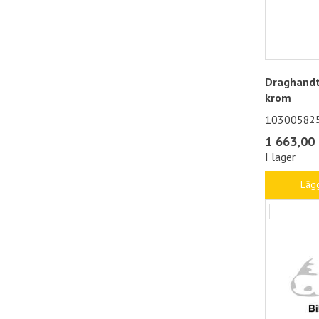
Draghandt
krom
1030058
2
1 663,00 
I lager
Lägg