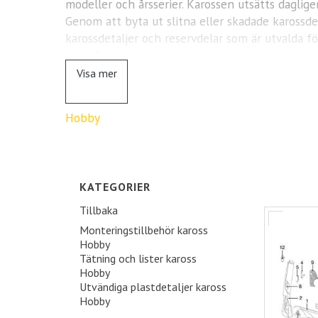
modeller och årsserier. Karossen utsätts daglige
Genom att byta ut slitna eller skadade karossde
karossdetaljer och reservdelar som är utvalda fö
täckkåpor och andra exteriöra komponenter med
karossdelar håller du din Hobby i toppskick – re
Visa mer
Hobby
KATEGORIER
Tillbaka
Monteringstillbehör kaross
Hobby
Tätning och lister kaross
Hobby
Utvändiga plastdetaljer kaross
Hobby