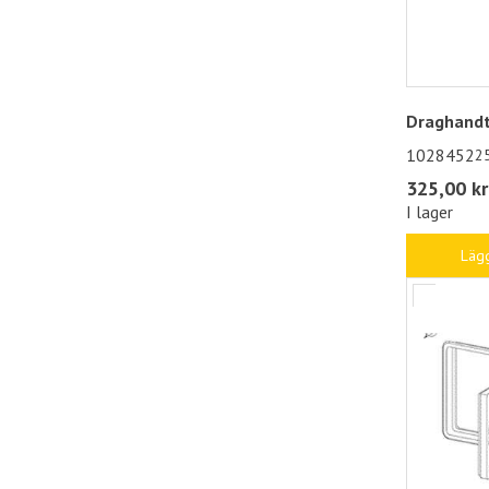
Draghandt
1028452
2
325,00 kr
I lager
Lägg