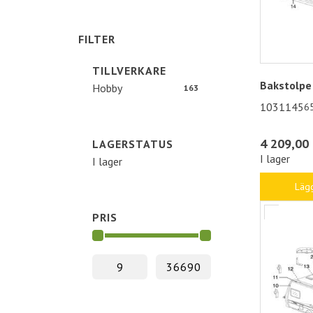
FILTER
TILLVERKARE
Bakstolpe
Hobby
163
1031145
6
4 209,00 
LAGERSTATUS
I lager
I lager
Lägg
PRIS