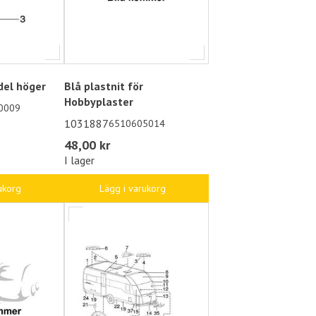
del höger
Blå plastnit för
Hobbyplaster
0009
1031887
6510605014
48,00 kr
I lager
ukorg
Lägg i varukorg