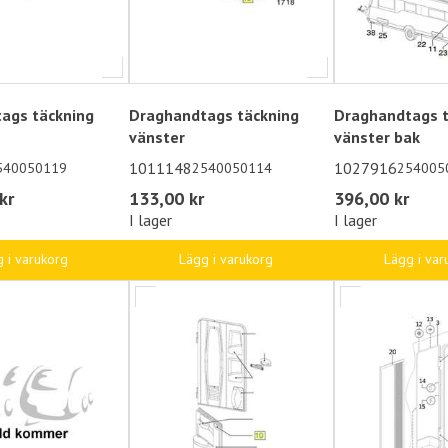
ags täckning
Draghandtags täckning
Draghandtags t
vänster
vänster bak
1011148
1027916
540050119
2540050114
254005
kr
133,00 kr
396,00 kr
I lager
I lager
 i varukorg
Lägg i varukorg
Lägg i var