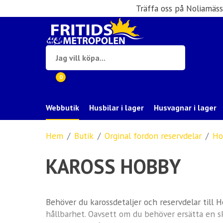
Träffa oss på Noliamäs
0
Webbutik
Husbilar i lager
Husvagnar i lager
Hem
Butik
Orginal fordon reservdelar
Ho
KAROSS HOBBY
Behöver du karossdetaljer och reservdelar till 
hållbarhet. Oavsett om du behöver ersätta en sk