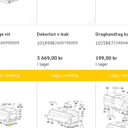
e vit
Dekorlist v-bak
Draghandtag b
1018998
1025887
600990009
2600790009
254004
3 669,00 kr
199,00 kr
I lager
I lager
 i varukorg
Lägg i varukorg
Lägg i var