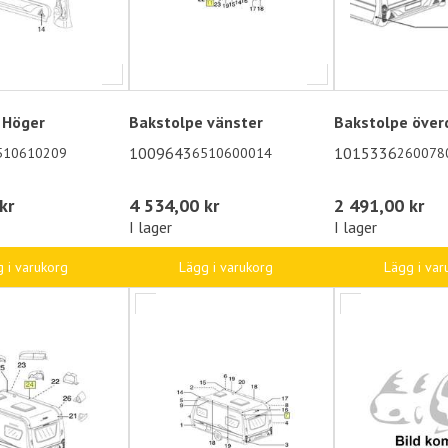
 Höger
Bakstolpe vänster
Bakstolpe över
1009643
1015336
510610209
6510600014
260078
kr
4 534,00 kr
2 491,00 kr
I lager
I lager
 i varukorg
Lägg i varukorg
Lägg i var