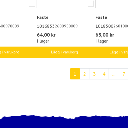
Fäste
Fäste
1016853
1018500
600970009
2600950009
260100
64,00 kr
63,00 kr
I lager
I lager
 i varukorg
Lägg i varukorg
Lägg i var
1
2
3
4
...
7