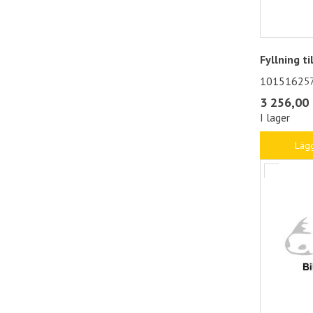
Fyllning ti
1015162
5
3 256,00 
I lager
Lägg