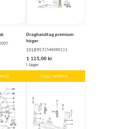
ak
Draghandtag premium
höger
0007
1018957
2540080111
1 123,00 kr
I lager
ukorg
Lägg i varukorg