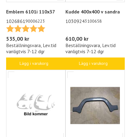
Emblem 6101i 110x37
Kudde 400x400 v sandra
1026861
1030924
90006223
3100658
Betyg:
5.0 utav 5 stjärnor
610,00 kr
535,00 kr
Beställningsvara, Lev.tid
Beställningsvara, Lev.tid
vanligtvis 7-12 dgr
vanligtvis 7-12 dgr
Lägg i varukorg
Lägg i varukorg