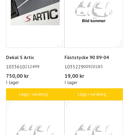
Dekal S Artic
Fäststycke 90 89-04
1033610
1035229
212499
00920185
750,00 kr
19,00 kr
I lager
I lager
Lägg i varukorg
Lägg i varukorg