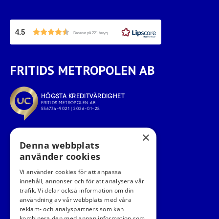
4.5
Baserat på 221 betyg
FRITIDS METROPOLEN AB
×
Denna webbplats
använder cookies
Vi använder cookies för att anpassa
innehåll, annonser och för att analysera vår
trafik. Vi delar också information om din
användning av vår webbplats med våra
FÖLJ OSS I SOCIALA MEDIER
reklam- och analyspartners som kan
kombinera den med annan information som