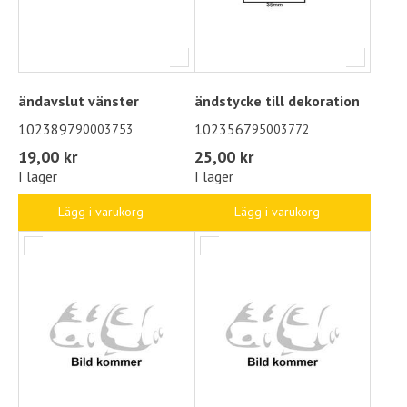
ändavslut vänster
ändstycke till dekoration
1023897
1023567
90003753
95003772
19,00 kr
25,00 kr
I lager
I lager
Lägg i varukorg
Lägg i varukorg