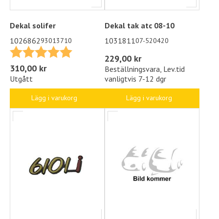
Dekal solifer
Dekal tak atc 08-10
1026862
1031811
93013710
07-520420
Betyg:
5.0 utav 5 stjärnor
229,00 kr
310,00 kr
Beställningsvara, Lev.tid
vanligtvis 7-12 dgr
Utgått
Lägg i varukorg
Lägg i varukorg