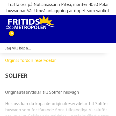
Träffa oss på Noliamässan i Piteå, monter 4020 Polar
husvagnar. Vår Umeå anläggning är öppet som vanligt.
0
Webbutik
Orginal fordon reservdelar
Husbilar i lager
SOLIFER
Husvagnar i lager
Inköp & förmedling
Originalreservdelar till Solifer husvagn
Husbilsuthyrning
Hos oss kan du köpa de originalreservdelar till Solifer
husvagn som fortfarande finns tillgängliga. Vi saluför
Verkstad
ett urval av Solifer originaldelar – perfekt för dig som