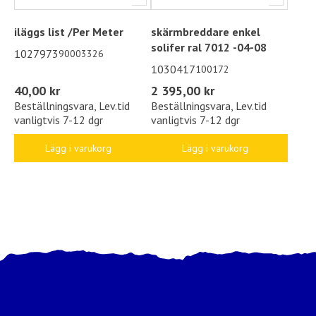
iläggs list /Per Meter
skärmbreddare enkel
solifer ral 7012 -04-08
1027973
90003326
1030417
100172
40,00 kr
2 395,00 kr
Beställningsvara, Lev.tid
Beställningsvara, Lev.tid
vanligtvis 7-12 dgr
vanligtvis 7-12 dgr
Lägg i varukorg
Lägg i varukorg