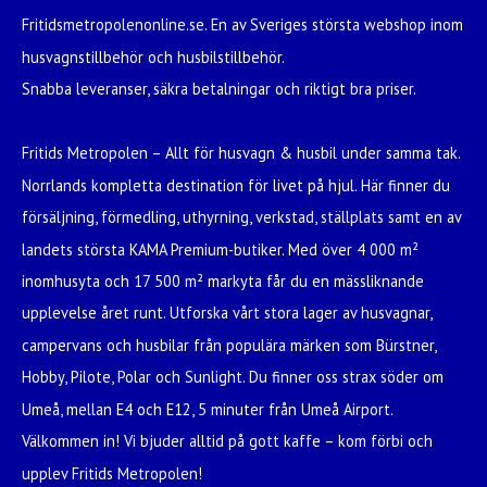
Fritidsmetropolenonline.se. En av Sveriges största webshop inom
husvagnstillbehör och husbilstillbehör.
Snabba leveranser, säkra betalningar och riktigt bra priser.
Fritids Metropolen – Allt för husvagn & husbil under samma tak.
Norrlands kompletta destination för livet på hjul. Här finner du
försäljning, förmedling, uthyrning, verkstad, ställplats samt en av
landets största KAMA Premium-butiker. Med över 4 000 m²
inomhusyta och 17 500 m² markyta får du en mässliknande
upplevelse året runt. Utforska vårt stora lager av husvagnar,
campervans och husbilar från populära märken som Bürstner,
Hobby, Pilote, Polar och Sunlight. Du finner oss strax söder om
Umeå, mellan E4 och E12, 5 minuter från Umeå Airport.
Välkommen in! Vi bjuder alltid på gott kaffe – kom förbi och
upplev Fritids Metropolen!