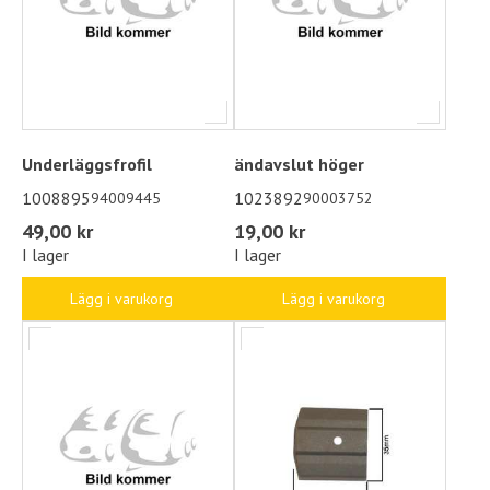
Underläggsfrofil
ändavslut höger
1008895
1023892
94009445
90003752
49,00 kr
19,00 kr
I lager
I lager
Lägg i varukorg
Lägg i varukorg