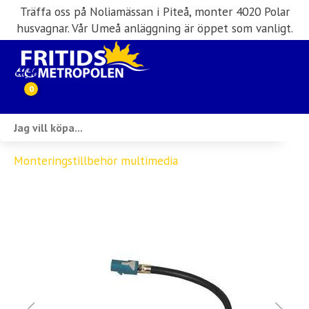
Träffa oss på Noliamässan i Piteå, monter 4020 Polar
husvagnar. Vår Umeå anläggning är öppet som vanligt.
0
Webbutik
Monteringstillbehör multimedia
Husbilar i lager
Husvagnar i lager
Inköp & förmedling
Husbilsuthyrning
Verkstad