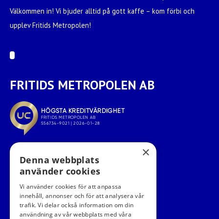
Välkommen in! Vi bjuder alltid på gott kaffe – kom förbi och
upplev Fritids Metropolen!
FRITIDS METROPOLEN AB
×
Denna webbplats
använder cookies
Vi använder cookies för att anpassa
innehåll, annonser och för att analysera vår
trafik. Vi delar också information om din
användning av vår webbplats med våra
FÖLJ OSS I SOCIALA MEDIER