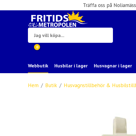
Träffa oss på Noliamäs
0
Webbutik
Husbilar i lager
Husvagnar i lager
Hem
Butik
Husvagnstillbehör & Husbilstil