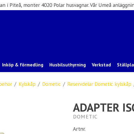
san i Piteå, monter 4020 Polar husvagnar. Vår Umeå anläggnin
Inköp & förmedling
Husbilsuthyrning
Verkstad
Ställpl
lbehör
Kylskåp
Dometic
Reservdelar Dometic kylskåp
ADAPTER I
DOMETIC
Artnr.