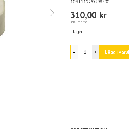
1031112
295298500
310,00 kr
Inkl. moms
I lager
-
+
Lägg i varu