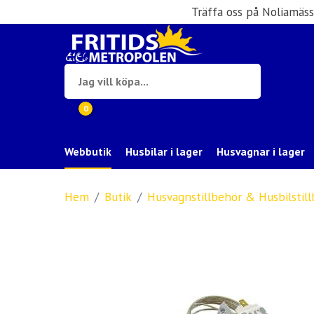
Träffa oss på Noliamäs
0
Webbutik
Husbilar i lager
Husvagnar i lager
Hem
Butik
Husvagnstillbehör & Husbilstil