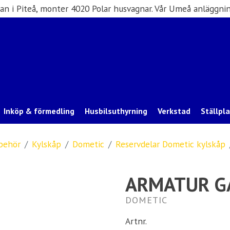
san i Piteå, monter 4020 Polar husvagnar. Vår Umeå anläggnin
Inköp & förmedling
Husbilsuthyrning
Verkstad
Ställpl
lbehör
Kylskåp
Dometic
Reservdelar Dometic kylskåp
ARMATUR G
DOMETIC
Artnr.