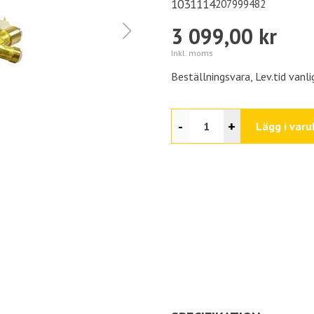
1031114
207999482
3 099,00 kr
Inkl. moms
Beställningsvara, Lev.tid vanl
-
+
Lägg i varu