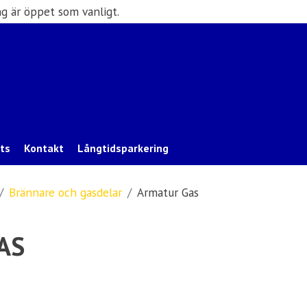
g är öppet som vanligt.
ats
Kontakt
Långtidsparkering
Brännare och gasdelar
Armatur Gas
AS