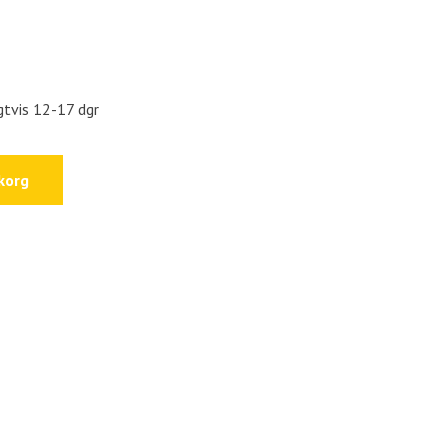
igtvis 12-17 dgr
korg