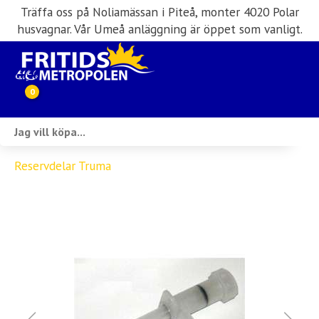
Träffa oss på Noliamässan i Piteå, monter 4020 Polar
husvagnar. Vår Umeå anläggning är öppet som vanligt.
0
Webbutik
Reservdelar Truma
Husbilar i lager
Husvagnar i lager
Inköp & förmedling
Husbilsuthyrning
Verkstad