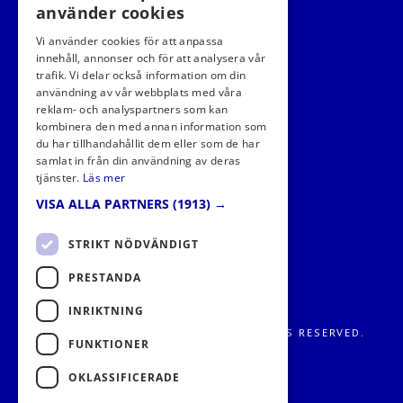
använder cookies
Vi använder cookies för att anpassa
innehåll, annonser och för att analysera vår
trafik. Vi delar också information om din
användning av vår webbplats med våra
FÖLJ OSS I SOCIALA MEDIER
reklam- och analyspartners som kan
kombinera den med annan information som
du har tillhandahållit dem eller som de har
samlat in från din användning av deras
tjänster.
Läs mer
VISA ALLA PARTNERS
(1913) →
STRIKT NÖDVÄNDIGT
PRESTANDA
INRIKTNING
FRITIDS METROPOLEN AB 2026. ALL RIGHTS RESERVED.
FUNKTIONER
OKLASSIFICERADE