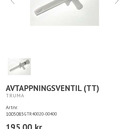
Ställplats
Kontakt
Långtidsparkering
AVTAPPNINGSVENTIL (TT)
TRUMA
Artnr.
1005085
GTR40020-00400
195,00 kr