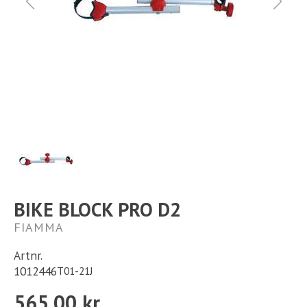
Ställplats
Kontakt
Långtidsparkering
BIKE BLOCK PRO D2
FIAMMA
Artnr.
1012446
T01-21J
565,00 kr