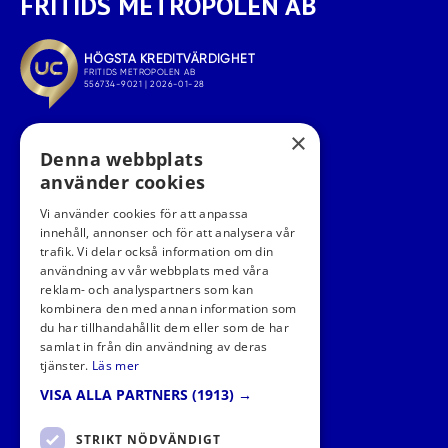
FRITIDS METROPOLEN AB
×
Denna webbplats
använder cookies
Vi använder cookies för att anpassa
innehåll, annonser och för att analysera vår
trafik. Vi delar också information om din
användning av vår webbplats med våra
FÖLJ OSS I SOCIALA MEDIER
reklam- och analyspartners som kan
kombinera den med annan information som
du har tillhandahållit dem eller som de har
samlat in från din användning av deras
tjänster.
Läs mer
VISA ALLA PARTNERS
(1913) →
STRIKT NÖDVÄNDIGT