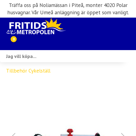
Träffa oss på Noliamässan i Piteå, monter 4020 Polar
husvagnar. Vår Umeå anläggning är öppet som vanligt.
0
Webbutik
Tillbehör Cykelställ
Husbilar i lager
Husvagnar i lager
Inköp & förmedling
Husbilsuthyrning
Verkstad