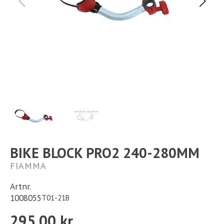
Ställplats
Kontakt
Långtidsparkering
BIKE BLOCK PRO2 240-280MM
FIAMMA
Artnr.
1008055
T01-21B
295,00 kr