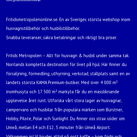
Fritidsmetropolenonline.se. En av Sveriges största webshop inom
husvagnstillbehör och husbilstillbehör.
Snabba leveranser, säkra betalningar och riktigt bra priser.
Fritids Metropolen – Allt för husvagn & husbil under samma tak.
Norrlands kompletta destination för livet på hjul. Här finner du
försäljning, förmedling, uthyrning, verkstad, ställplats samt en av
landets största KAMA Premium-butiker. Med över 4 000 m²
inomhusyta och 17 500 m² markyta får du en mässliknande
upplevelse året runt. Utforska vårt stora lager av husvagnar,
campervans och husbilar från populära märken som Bürstner,
Hobby, Pilote, Polar och Sunlight. Du finner oss strax söder om
Umeå, mellan E4 och E12, 5 minuter från Umeå Airport.
Välkommen in! Vi bjuder alltid på gott kaffe – kom förbi och