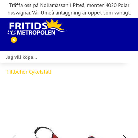
Träffa oss på Noliamässan i Piteå, monter 4020 Polar
husvagnar. Vår Umeå anläggning är öppet som vanligt.
0
Webbutik
Tillbehör Cykelställ
Husbilar i lager
Husvagnar i lager
Inköp & förmedling
Husbilsuthyrning
Verkstad