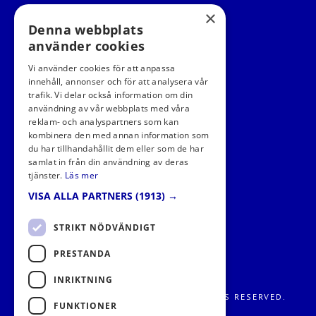
×
Denna webbplats
använder cookies
Vi använder cookies för att anpassa
innehåll, annonser och för att analysera vår
trafik. Vi delar också information om din
användning av vår webbplats med våra
FÖLJ OSS I SOCIALA MEDIER
reklam- och analyspartners som kan
kombinera den med annan information som
du har tillhandahållit dem eller som de har
samlat in från din användning av deras
tjänster.
Läs mer
VISA ALLA PARTNERS
(1913) →
STRIKT NÖDVÄNDIGT
PRESTANDA
INRIKTNING
FRITIDS METROPOLEN AB 2026. ALL RIGHTS RESERVED.
FUNKTIONER