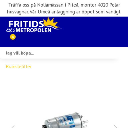
Träffa oss på Noliamässan i Piteå, monter 4020 Polar
husvagnar. Vår Umeå anläggning är öppet som vanligt.
0
Webbutik
Bränslefilter
Husbilar i lager
Husvagnar i lager
Inköp & förmedling
Husbilsuthyrning
Verkstad