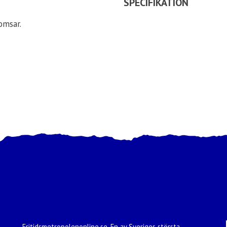
SPECIFIKATION
omsar.
Fritidsmetropolenonline.se. En av Sveriges största