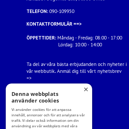
TELEFON:
090-109950
KONTAKTFORMULÄR
==>
ÖPPETTIDER:
Måndag - Fredag: 08:00 - 17:00
Lördag: 10:00 - 14:00
Ta del av våra bästa erbjudanden och nyheter i
vår webbutik
.
Anmäl dig till vårt nyhetsbrev
=>
×
Ångra mitt köp
Denna webbplats
använder cookies
Vi använder cookies för att anpassa
innehåll, annonser och för att analysera vår
trafik. Vi delar också information om din
användning av vår webbplats med våra