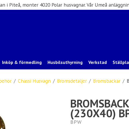
san i Piteå, monter 4020 Polar husvagnar. Vår Umeå anläggnin
Inköp & förmedling
Husbilsuthyrning
Verkstad
Ställpl
lbehör
Chassi Husvagn
Bromsdetaljer
Bromsbackar
BROMSBACK
(230X40) B
BPW