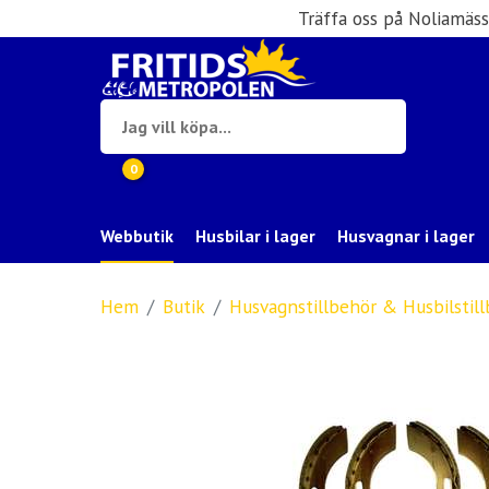
Träffa oss på Noliamäs
0
Webbutik
Husbilar i lager
Husvagnar i lager
Hem
Butik
Husvagnstillbehör & Husbilstil