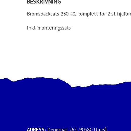
BESKRIVNING
Bromsbacksats 230 40, komplett för 2 st hjulbr
Inkl. monteringssats.
ADRESS:
Degernäs 265, 90580 Umeå