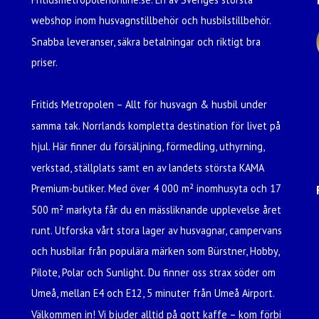
webshop inom husvagnstillbehör och husbilstillbehör.
Snabba leveranser, säkra betalningar och riktigt bra
priser.
Fritids Metropolen – Allt för husvagn & husbil under
samma tak. Norrlands kompletta destination för livet på
hjul. Här finner du försäljning, förmedling, uthyrning,
verkstad, ställplats samt en av landets största KAMA
Premium-butiker. Med över 4 000 m² inomhusyta och 17
500 m² markyta får du en mässliknande upplevelse året
runt. Utforska vårt stora lager av husvagnar, campervans
och husbilar från populära märken som Bürstner, Hobby,
Pilote, Polar och Sunlight. Du finner oss strax söder om
Umeå, mellan E4 och E12, 5 minuter från Umeå Airport.
Välkommen in! Vi bjuder alltid på gott kaffe – kom förbi