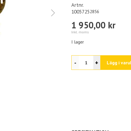
Artnr.
1005725
2856
1 950,00 kr
Inkl. moms
I lager
-
+
Lägg i varu