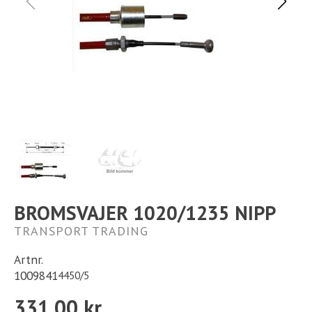
Ställplats
Kontakt
Långtidsparkering
BROMSVAJER 1020/1235 NIPP
TRANSPORT TRADING
Artnr.
1009841
4450/5
331,00 kr