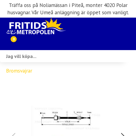
Träffa oss på Noliamässan i Piteå, monter 4020 Polar
husvagnar. Vår Umeå anläggning är öppet som vanligt.
0
Webbutik
Bromsvajrar
Husbilar i lager
Husvagnar i lager
Inköp & förmedling
Husbilsuthyrning
Verkstad