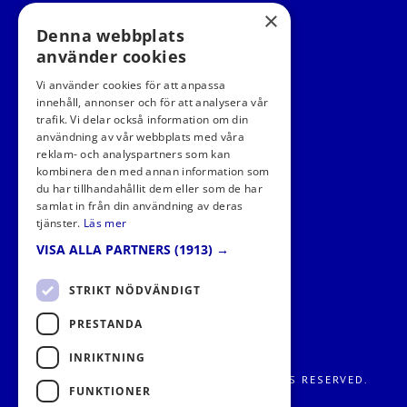
×
Denna webbplats
använder cookies
Vi använder cookies för att anpassa
innehåll, annonser och för att analysera vår
trafik. Vi delar också information om din
användning av vår webbplats med våra
FÖLJ OSS I SOCIALA MEDIER
reklam- och analyspartners som kan
kombinera den med annan information som
du har tillhandahållit dem eller som de har
samlat in från din användning av deras
tjänster.
Läs mer
VISA ALLA PARTNERS
(1913) →
STRIKT NÖDVÄNDIGT
PRESTANDA
INRIKTNING
FRITIDS METROPOLEN AB 2026. ALL RIGHTS RESERVED.
FUNKTIONER