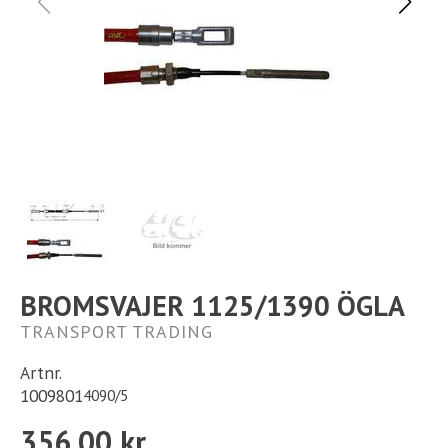
Ställplats
Kontakt
Långtidsparkering
BROMSVAJER 1125/1390 ÖGLA
TRANSPORT TRADING
Artnr.
1009801
4090/5
356,00 kr