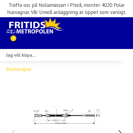
Träffa oss på Noliamässan i Piteå, monter 4020 Polar
husvagnar. Vår Umeå anläggning är öppet som vanligt.
0
Webbutik
Bromsvajrar
Husbilar i lager
Husvagnar i lager
Inköp & förmedling
Husbilsuthyrning
Verkstad