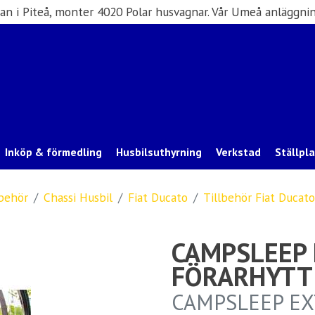
san i Piteå, monter 4020 Polar husvagnar. Vår Umeå anläggnin
Inköp & förmedling
Husbilsuthyrning
Verkstad
Ställpl
lbehör
Chassi Husbil
Fiat Ducato
Tillbehör Fiat Ducato
CAMPSLEEP
FÖRARHYTT 
NYHET
CAMPSLEEP E