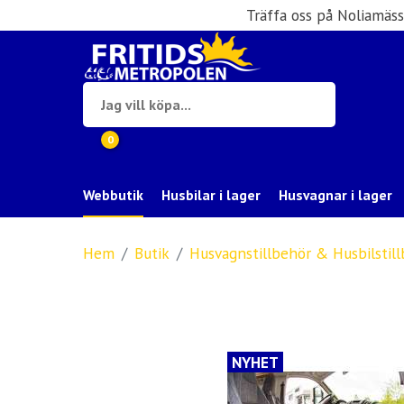
Träffa oss på Noliamäs
0
Webbutik
Husbilar i lager
Husvagnar i lager
Hem
Butik
Husvagnstillbehör & Husbilstil
NYHET