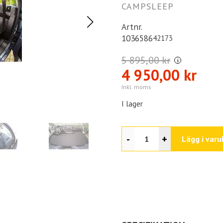
CAMPSLEEP
Artnr.
1036586
42173
5 895,00 kr
i
4 950,00 kr
Inkl. moms
I lager
-
+
Lägg i varu