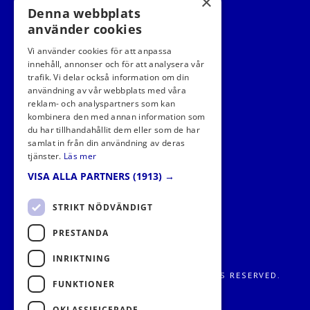
×
Denna webbplats
använder cookies
Vi använder cookies för att anpassa
innehåll, annonser och för att analysera vår
trafik. Vi delar också information om din
användning av vår webbplats med våra
FÖLJ OSS I SOCIALA MEDIER
reklam- och analyspartners som kan
kombinera den med annan information som
du har tillhandahållit dem eller som de har
samlat in från din användning av deras
tjänster.
Läs mer
VISA ALLA PARTNERS
(1913) →
STRIKT NÖDVÄNDIGT
PRESTANDA
INRIKTNING
FRITIDS METROPOLEN AB 2026. ALL RIGHTS RESERVED.
FUNKTIONER
OKLASSIFICERADE