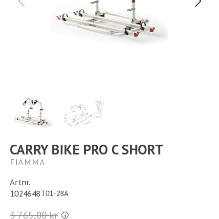
Ställplats
Kontakt
Långtidsparkering
CARRY BIKE PRO C SHORT
FIAMMA
Artnr.
1024648
T01-28A
3 765,00 kr
i