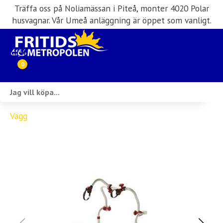
Träffa oss på Noliamässan i Piteå, monter 4020 Polar
husvagnar. Vår Umeå anläggning är öppet som vanligt.
0
Webbutik
Vägg
Husbilar i lager
Husvagnar i lager
Inköp & förmedling
Husbilsuthyrning
Verkstad