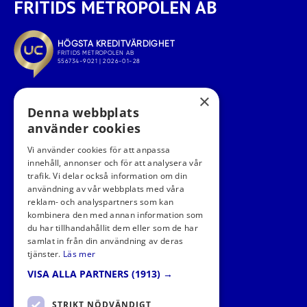
FRITIDS METROPOLEN AB
×
Denna webbplats
använder cookies
Vi använder cookies för att anpassa
innehåll, annonser och för att analysera vår
trafik. Vi delar också information om din
användning av vår webbplats med våra
FÖLJ OSS I SOCIALA MEDIER
reklam- och analyspartners som kan
kombinera den med annan information som
du har tillhandahållit dem eller som de har
samlat in från din användning av deras
tjänster.
Läs mer
VISA ALLA PARTNERS
(1913) →
STRIKT NÖDVÄNDIGT