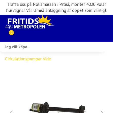
Träffa oss på Noliamässan i Piteå, monter 4020 Polar
husvagnar. Vår Umeå anläggning är öppet som vanligt.
0
Webbutik
Cirkulationspumpar Alde
Husbilar i lager
Husvagnar i lager
Inköp & förmedling
Husbilsuthyrning
Verkstad