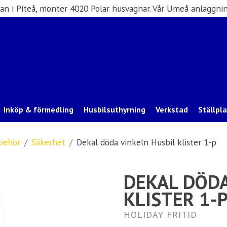
san i Piteå, monter 4020 Polar husvagnar. Vår Umeå anläggnin
Inköp & förmedling
Husbilsuthyrning
Verkstad
Ställpl
lbehör
Säkerhet
Dekal döda vinkeln Husbil klister 1-p
DEKAL DÖDA
KLISTER 1-
HOLIDAY FRITID