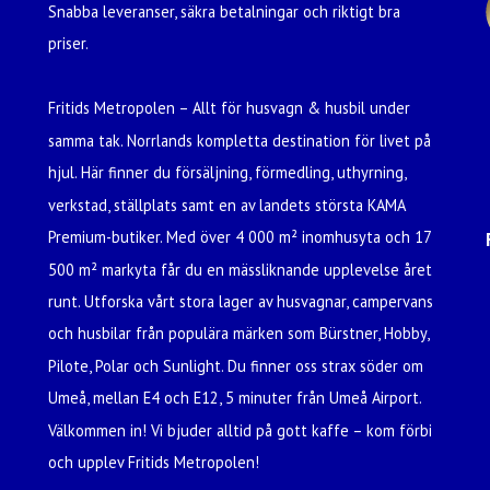
Snabba leveranser, säkra betalningar och riktigt bra
priser.
Fritids Metropolen – Allt för husvagn & husbil under
samma tak. Norrlands kompletta destination för livet på
hjul. Här finner du försäljning, förmedling, uthyrning,
verkstad, ställplats samt en av landets största KAMA
Premium-butiker. Med över 4 000 m² inomhusyta och 17
500 m² markyta får du en mässliknande upplevelse året
runt. Utforska vårt stora lager av husvagnar, campervans
och husbilar från populära märken som Bürstner, Hobby,
Pilote, Polar och Sunlight. Du finner oss strax söder om
Umeå, mellan E4 och E12, 5 minuter från Umeå Airport.
Välkommen in! Vi bjuder alltid på gott kaffe – kom förbi
och upplev Fritids Metropolen!