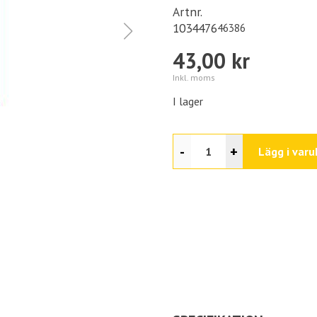
Artnr.
1034476
46386
43,00 kr
Inkl. moms
I lager
-
+
Lägg i varu