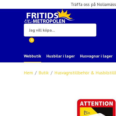
Träffa oss på Noliamäs
0
Webbutik
Husbilar i lager
Husvagnar i lager
Hem
Butik
Husvagnstillbehör & Husbilstil