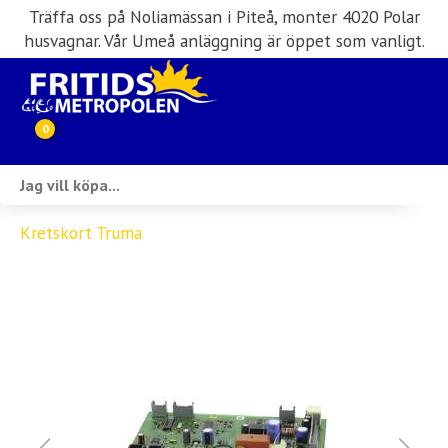
Träffa oss på Noliamässan i Piteå, monter 4020 Polar
husvagnar. Vår Umeå anläggning är öppet som vanligt.
0
Webbutik
Kretskort Truma
Husbilar i lager
Husvagnar i lager
Inköp & förmedling
Husbilsuthyrning
Verkstad