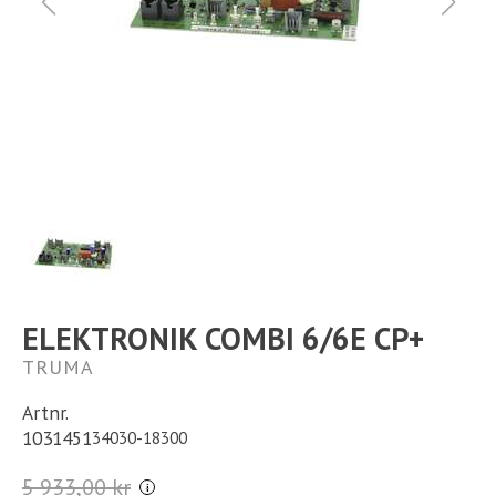
Ställplats
Kontakt
Långtidsparkering
ELEKTRONIK COMBI 6/6E CP+
TRUMA
Artnr.
1031451
34030-18300
5 933,00 kr
i