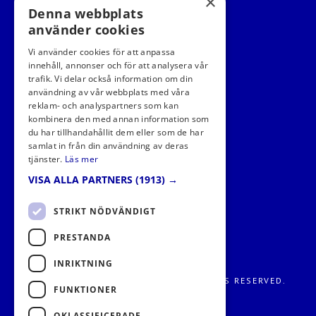
×
Denna webbplats
använder cookies
Vi använder cookies för att anpassa
innehåll, annonser och för att analysera vår
trafik. Vi delar också information om din
användning av vår webbplats med våra
FÖLJ OSS I SOCIALA MEDIER
reklam- och analyspartners som kan
kombinera den med annan information som
du har tillhandahållit dem eller som de har
samlat in från din användning av deras
tjänster.
Läs mer
VISA ALLA PARTNERS
(1913) →
STRIKT NÖDVÄNDIGT
PRESTANDA
INRIKTNING
FRITIDS METROPOLEN AB 2026. ALL RIGHTS RESERVED.
FUNKTIONER
OKLASSIFICERADE