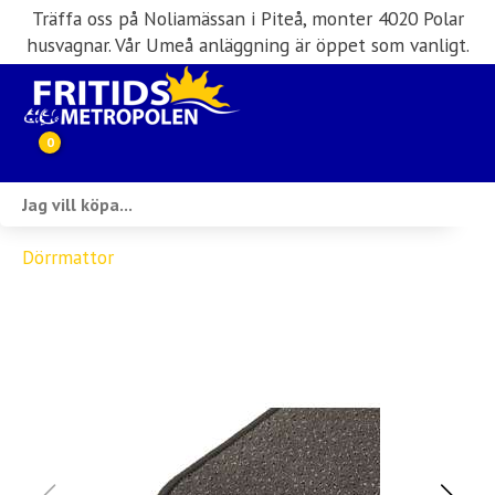
Träffa oss på Noliamässan i Piteå, monter 4020 Polar
husvagnar. Vår Umeå anläggning är öppet som vanligt.
0
Webbutik
Dörrmattor
Husbilar i lager
Husvagnar i lager
Inköp & förmedling
Husbilsuthyrning
Verkstad