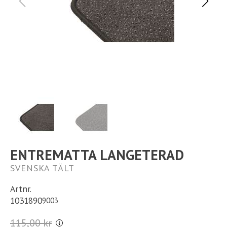
Ställplats
Kontakt
Långtidsparkering
ENTREMATTA LANGETERAD
SVENSKA TÄLT
Artnr.
1031890
9003
115,00 kr
i