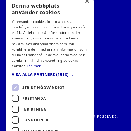
×
Denna webbplats
använder cookies
Vi använder cookies för att anpassa
innehåll, annonser och för att analysera vår
trafik. Vi delar också information om din
användning av vår webbplats med våra
FÖLJ OSS I SOCIALA MEDIER
reklam- och analyspartners som kan
kombinera den med annan information som
du har tillhandahållit dem eller som de har
samlat in från din användning av deras
tjänster.
Läs mer
VISA ALLA PARTNERS
(1913) →
STRIKT NÖDVÄNDIGT
PRESTANDA
INRIKTNING
FRITIDS METROPOLEN AB 2026. ALL RIGHTS RESERVED.
FUNKTIONER
OKLASSIFICERADE