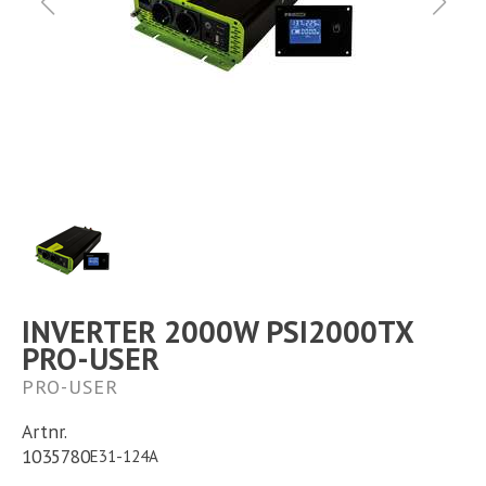
Ställplats
Kontakt
Långtidsparkering
INVERTER 2000W PSI2000TX
PRO-USER
PRO-USER
Artnr.
1035780
E31-124A