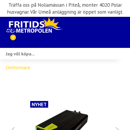
Träffa oss på Noliamässan i Piteå, monter 4020 Polar
husvagnar. Vår Umeå anläggning är öppet som vanligt.
0
Webbutik
Omformare
Husbilar i lager
Husvagnar i lager
Inköp & förmedling
NYHET
Husbilsuthyrning
Verkstad