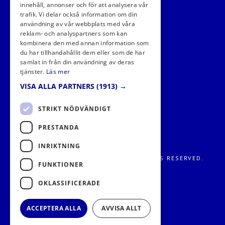
innehåll, annonser och för att analysera vår
trafik. Vi delar också information om din
användning av vår webbplats med våra
FÖLJ OSS I SOCIALA MEDIER
reklam- och analyspartners som kan
kombinera den med annan information som
du har tillhandahållit dem eller som de har
samlat in från din användning av deras
tjänster.
Läs mer
VISA ALLA PARTNERS
(1913) →
STRIKT NÖDVÄNDIGT
PRESTANDA
INRIKTNING
FRITIDS METROPOLEN AB 2026. ALL RIGHTS RESERVED.
FUNKTIONER
OKLASSIFICERADE
ACCEPTERA ALLA
AVVISA ALLT