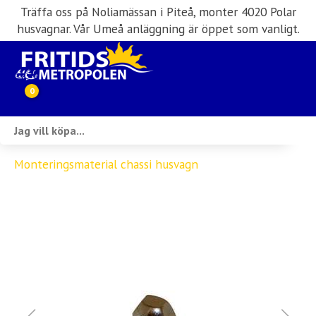
Träffa oss på Noliamässan i Piteå, monter 4020 Polar
husvagnar. Vår Umeå anläggning är öppet som vanligt.
0
Webbutik
Monteringsmaterial chassi husvagn
Husbilar i lager
Husvagnar i lager
Inköp & förmedling
Husbilsuthyrning
Verkstad