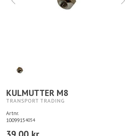
Ställplats
Kontakt
Långtidsparkering
KULMUTTER M8
TRANSPORT TRADING
Artnr.
1009915
4054
39,00 kr