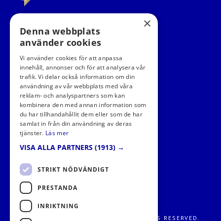
×
Denna webbplats
använder cookies
Vi använder cookies för att anpassa
innehåll, annonser och för att analysera vår
trafik. Vi delar också information om din
användning av vår webbplats med våra
FÖLJ OSS I SOCIALA MEDIER
reklam- och analyspartners som kan
kombinera den med annan information som
du har tillhandahållit dem eller som de har
samlat in från din användning av deras
tjänster.
Läs mer
VISA ALLA PARTNERS
(1913) →
STRIKT NÖDVÄNDIGT
PRESTANDA
INRIKTNING
FRITIDS METROPOLEN AB 2026. ALL RIGHTS RESERVED.