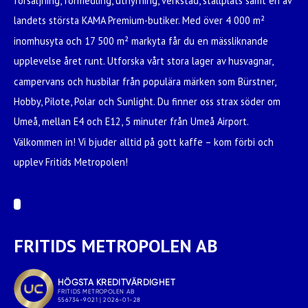
försäljning, förmedling, uthyrning, verkstad, ställplats samt en av
landets största KAMA Premium-butiker. Med över 4 000 m²
inomhusyta och 17 500 m² markyta får du en mässliknande
upplevelse året runt. Utforska vårt stora lager av husvagnar,
campervans och husbilar från populära märken som Bürstner,
Hobby, Pilote, Polar och Sunlight. Du finner oss strax söder om
Umeå, mellan E4 och E12, 5 minuter från Umeå Airport.
Välkommen in! Vi bjuder alltid på gott kaffe – kom förbi och
upplev Fritids Metropolen!
FRITIDS METROPOLEN AB