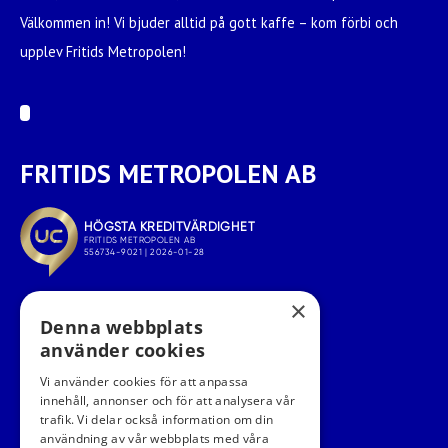
Välkommen in! Vi bjuder alltid på gott kaffe – kom förbi och
upplev Fritids Metropolen!
FRITIDS METROPOLEN AB
×
Denna webbplats
använder cookies
Vi använder cookies för att anpassa
innehåll, annonser och för att analysera vår
trafik. Vi delar också information om din
användning av vår webbplats med våra
FÖLJ OSS I SOCIALA MEDIER