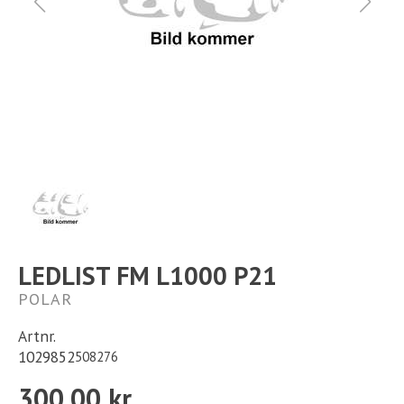
Ställplats
Kontakt
Långtidsparkering
LEDLIST FM L1000 P21
POLAR
Artnr.
1029852
508276
300,00 kr