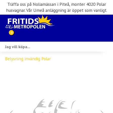
Träffa oss på Noliamässan i Piteå, monter 4020 Polar
husvagnar. Vår Umeå anläggning är öppet som vanligt.
0
Webbutik
Belysning invändig Polar
Husbilar i lager
Husvagnar i lager
Inköp & förmedling
Husbilsuthyrning
Verkstad