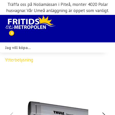
Träffa oss på Noliamässan i Piteå, monter 4020 Polar
husvagnar. Vår Umeå anläggning är öppet som vanligt.
0
Webbutik
Ytterbelysning
Husbilar i lager
Husvagnar i lager
Inköp & förmedling
Husbilsuthyrning
Verkstad