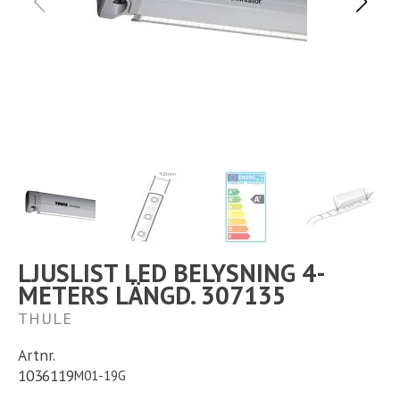
Ställplats
Kontakt
Långtidsparkering
LJUSLIST LED BELYSNING 4-
METERS LÄNGD. 307135
THULE
Artnr.
1036119
M01-19G