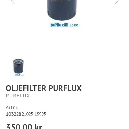
Ställplats
Kontakt
Långtidsparkering
OLJEFILTER PURFLUX
PURFLUX
Artnr.
1032282
1025-LS995
350,00 kr