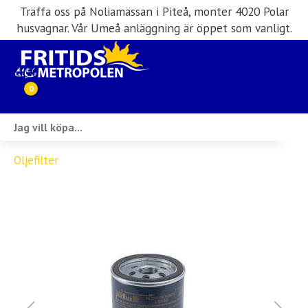
Träffa oss på Noliamässan i Piteå, monter 4020 Polar
husvagnar. Vår Umeå anläggning är öppet som vanligt.
0
Webbutik
Oljefilter
Husbilar i lager
Husvagnar i lager
Inköp & förmedling
Husbilsuthyrning
Verkstad