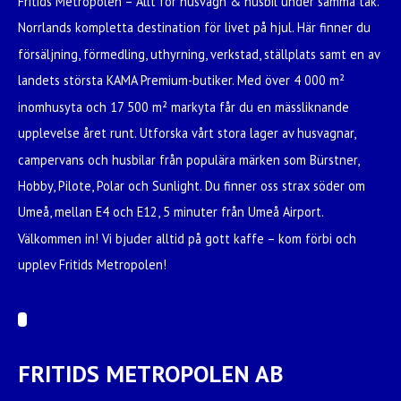
Fritids Metropolen – Allt för husvagn & husbil under samma tak.
Norrlands kompletta destination för livet på hjul. Här finner du
försäljning, förmedling, uthyrning, verkstad, ställplats samt en av
landets största KAMA Premium-butiker. Med över 4 000 m²
inomhusyta och 17 500 m² markyta får du en mässliknande
upplevelse året runt. Utforska vårt stora lager av husvagnar,
campervans och husbilar från populära märken som Bürstner,
Hobby, Pilote, Polar och Sunlight. Du finner oss strax söder om
Umeå, mellan E4 och E12, 5 minuter från Umeå Airport.
Välkommen in! Vi bjuder alltid på gott kaffe – kom förbi och
upplev Fritids Metropolen!
FRITIDS METROPOLEN AB