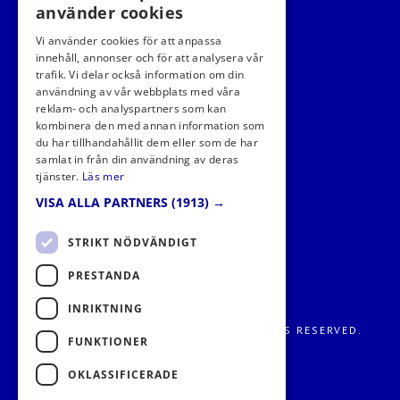
använder cookies
Vi använder cookies för att anpassa
innehåll, annonser och för att analysera vår
trafik. Vi delar också information om din
användning av vår webbplats med våra
FÖLJ OSS I SOCIALA MEDIER
reklam- och analyspartners som kan
kombinera den med annan information som
du har tillhandahållit dem eller som de har
samlat in från din användning av deras
tjänster.
Läs mer
VISA ALLA PARTNERS
(1913) →
STRIKT NÖDVÄNDIGT
PRESTANDA
INRIKTNING
FRITIDS METROPOLEN AB 2026. ALL RIGHTS RESERVED.
FUNKTIONER
OKLASSIFICERADE