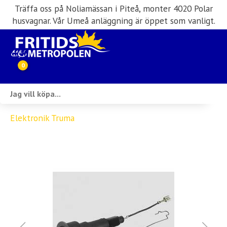
Träffa oss på Noliamässan i Piteå, monter 4020 Polar
husvagnar. Vår Umeå anläggning är öppet som vanligt.
0
Webbutik
Elektronik Truma
Husbilar i lager
Husvagnar i lager
Inköp & förmedling
Husbilsuthyrning
Verkstad