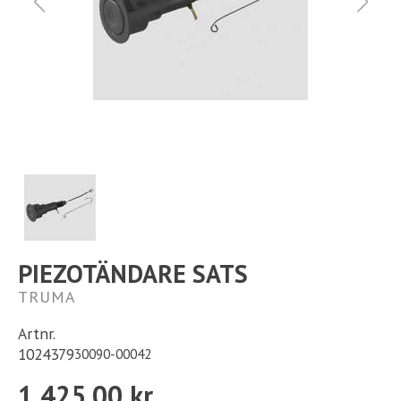
Ställplats
Kontakt
Långtidsparkering
PIEZOTÄNDARE SATS
TRUMA
Artnr.
1024379
30090-00042
1 425,00 kr