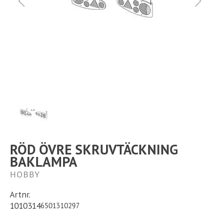
Ställplats
Kontakt
Långtidsparkering
RÖD ÖVRE SKRUVTÄCKNING
BAKLAMPA
HOBBY
Artnr.
1010314
6501310297