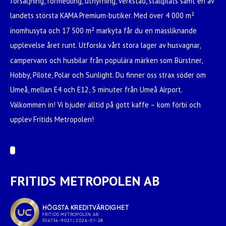
försäljning, förmedling, uthyrning, verkstad, ställplats samt en av
landets största KAMA Premium-butiker. Med över 4 000 m²
inomhusyta och 17 500 m² markyta får du en mässliknande
upplevelse året runt. Utforska vårt stora lager av husvagnar,
campervans och husbilar från populära märken som Bürstner,
Hobby, Pilote, Polar och Sunlight. Du finner oss strax söder om
Umeå, mellan E4 och E12, 5 minuter från Umeå Airport.
Välkommen in! Vi bjuder alltid på gott kaffe – kom förbi och
upplev Fritids Metropolen!
FRITIDS METROPOLEN AB