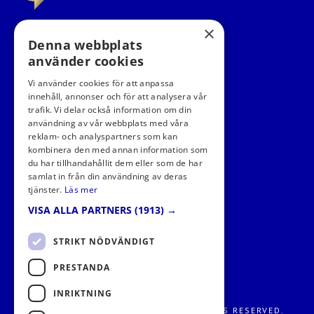
×
Denna webbplats
använder cookies
Vi använder cookies för att anpassa
innehåll, annonser och för att analysera vår
trafik. Vi delar också information om din
användning av vår webbplats med våra
FÖLJ OSS I SOCIALA MEDIER
reklam- och analyspartners som kan
kombinera den med annan information som
du har tillhandahållit dem eller som de har
samlat in från din användning av deras
tjänster.
Läs mer
VISA ALLA PARTNERS
(1913) →
STRIKT NÖDVÄNDIGT
PRESTANDA
INRIKTNING
FRITIDS METROPOLEN AB 2026. ALL RIGHTS RESERVED.