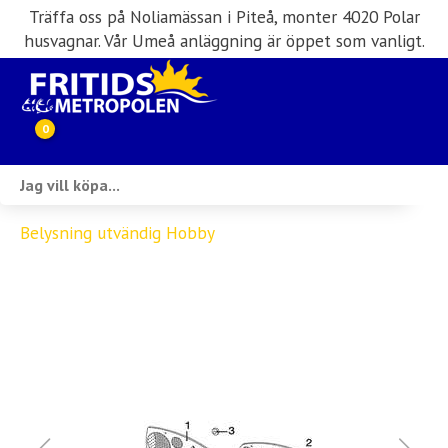
Träffa oss på Noliamässan i Piteå, monter 4020 Polar
husvagnar. Vår Umeå anläggning är öppet som vanligt.
0
Webbutik
Belysning utvändig Hobby
Husbilar i lager
Husvagnar i lager
Inköp & förmedling
Husbilsuthyrning
Verkstad