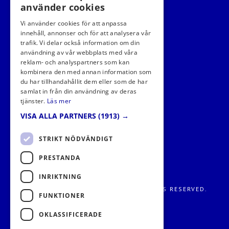
använder cookies
Vi använder cookies för att anpassa
innehåll, annonser och för att analysera vår
trafik. Vi delar också information om din
användning av vår webbplats med våra
FÖLJ OSS I SOCIALA MEDIER
reklam- och analyspartners som kan
kombinera den med annan information som
du har tillhandahållit dem eller som de har
samlat in från din användning av deras
tjänster.
Läs mer
VISA ALLA PARTNERS
(1913) →
STRIKT NÖDVÄNDIGT
PRESTANDA
INRIKTNING
FRITIDS METROPOLEN AB 2026. ALL RIGHTS RESERVED.
FUNKTIONER
OKLASSIFICERADE