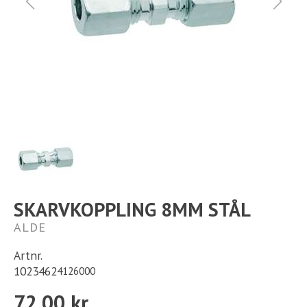
Ställplats
Kontakt
Långtidsparkering
SKARVKOPPLING 8MM STÅL
ALDE
Artnr.
1023462
4126000
72,00 kr