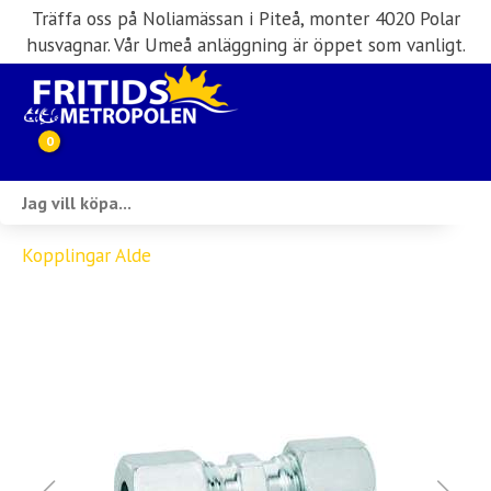
Träffa oss på Noliamässan i Piteå, monter 4020 Polar
husvagnar. Vår Umeå anläggning är öppet som vanligt.
0
Webbutik
Kopplingar Alde
Husbilar i lager
Husvagnar i lager
Inköp & förmedling
Husbilsuthyrning
Verkstad