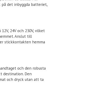
t på det inbyggda batteriet,
å 12V, 24V och 230V, vilket
hemmet. Anslut till
eller stickkontakten hemma
 handtaget och den robusta
t destination. Den
mat och dryck utan att ta