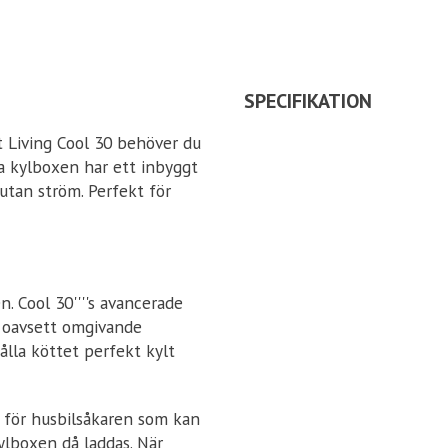
SPECIFIKATION
t Living Cool 30 behöver du
lla kylboxen har ett inbyggt
 utan ström. Perfekt för
. Cool 30''''s avancerade
, oavsett omgivande
hålla köttet perfekt kylt
 för husbilsåkaren som kan
ylboxen då laddas. När