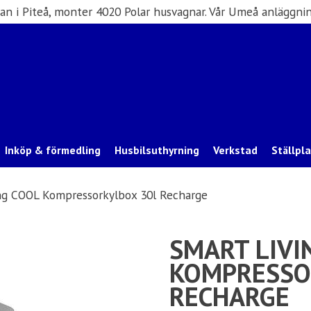
san i Piteå, monter 4020 Polar husvagnar. Vår Umeå anläggnin
Inköp & förmedling
Husbilsuthyrning
Verkstad
Ställpl
ng COOL Kompressorkylbox 30l Recharge
SMART LIVI
KOMPRESSO
RECHARGE