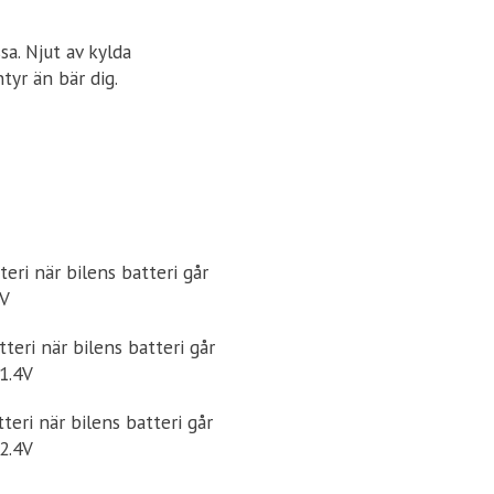
a. Njut av kylda
tyr än bär dig.
teri när bilens batteri går
9V
teri när bilens batteri går
11.4V
teri när bilens batteri går
12.4V