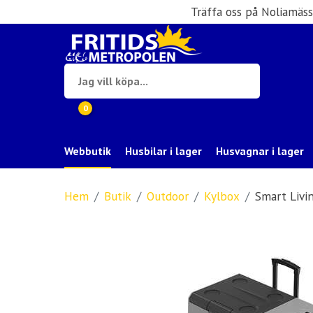
Träffa oss på Noliamäs
0
Webbutik
Husbilar i lager
Husvagnar i lager
Hem
Butik
Outdoor
Kylbox
Smart Livi