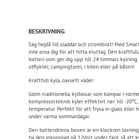
BESKRIVNING
Säg hejdå till sladdar och strömbrist! Med Smar
inte oroa dig för att hitta eluttag. Den kraftfu
batteri som ger dig upp till 24 timmars kylning
utflykter, campingturer, i bilen eller på båten!
Kraftfull kyla, oavsett väder:
Glöm traditionella kylboxar som kämpar i värmen
kompressorteknik kyler effektivt ner till -20°C
temperatur. Perfekt för att frysa in glass eller 
under varma sommardagar.
Den batteridrivna boxen är en klockren lösning
ha den inkopplad på 12Volt under färd, så att k