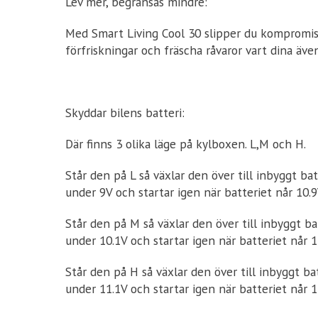
Lev mer, begränsas mindre:
Med Smart Living Cool 30 slipper du kompromiss
förfriskningar och fräscha råvaror vart dina även
Skyddar bilens batteri:
Där finns 3 olika läge på kylboxen. L,M och H.
Står den på L så växlar den över till inbyggt bat
under 9V och startar igen när batteriet når 10.
Står den på M så växlar den över till inbyggt bat
under 10.1V och startar igen när batteriet når 
Står den på H så växlar den över till inbyggt bat
under 11.1V och startar igen när batteriet når 