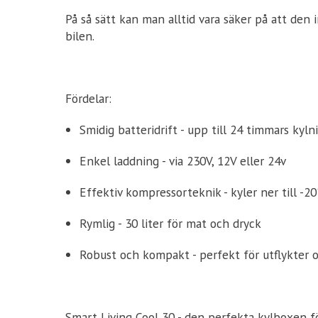
På så sätt kan man alltid vara säker på att den i
bilen.
Fördelar:
Smidig batteridrift - upp till 24 timmars kyl
Enkel laddning - via 230V, 12V eller 24v
Effektiv kompressorteknik - kyler ner till -2
Rymlig - 30 liter för mat och dryck
Robust och kompakt - perfekt för utflykter
Smart Living Cool 30 - den perfekta kylboxen fö