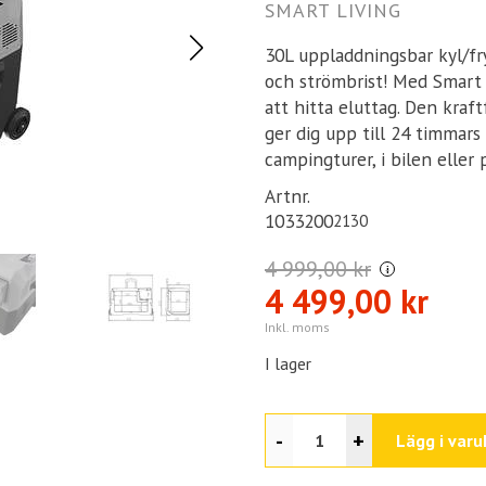
SMART LIVING
30L uppladdningsbar kyl/fr
och strömbrist! Med Smart 
att hitta eluttag. Den kraf
ger dig upp till 24 timmars 
campingturer, i bilen eller 
Artnr.
1033200
2130
4 999,00 kr
i
4 499,00 kr
Inkl. moms
I lager
-
+
Lägg i varu