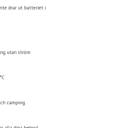
nte drar ut batteriet i
ning utan ström
0°C
 och camping
r alla dina behov!