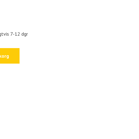
gtvis 7-12 dgr
korg