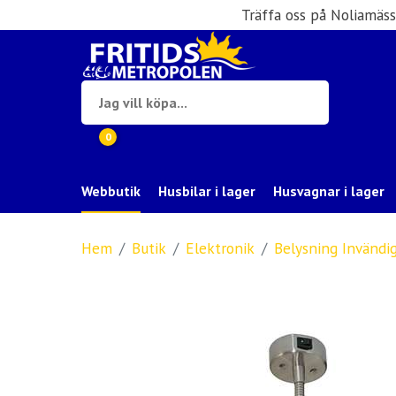
Träffa oss på Noliamäs
0
Webbutik
Husbilar i lager
Husvagnar i lager
Hem
Butik
Elektronik
Belysning Invändi