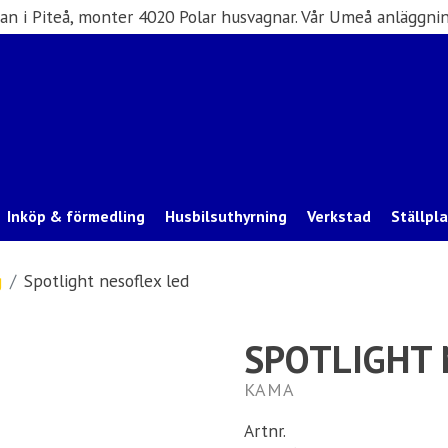
san i Piteå, monter 4020 Polar husvagnar. Vår Umeå anläggnin
Inköp & förmedling
Husbilsuthyrning
Verkstad
Ställpl
g
Spotlight nesoflex led
SPOTLIGHT 
KAMA
Artnr.