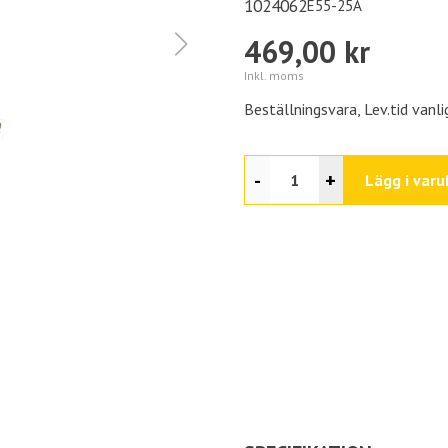
1024062
E55-25A
469,00 kr
Inkl. moms
Beställningsvara, Lev.tid vanli
-
+
Lägg i varu