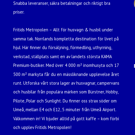
Snabba leveranser, säkra betalningar och riktigt bra
priser.
Fritids Metropolen – Allt för husvagn & husbil under
samma tak. Norrlands kompletta destination för livet på
hjul. Här finner du försäljning, förmedling, uthyrning,
verkstad, ställplats samt en av landets största KAMA
Premium-butiker. Med över 4 000 m² inomhusyta och 17
500 m² markyta får du en mässliknande upplevelse året
runt. Utforska vårt stora lager av husvagnar, campervans
och husbilar från populära märken som Bürstner, Hobby,
Pilote, Polar och Sunlight. Du finner oss strax söder om
Umeå, mellan E4 och E12, 5 minuter från Umeå Airport.
Välkommen in! Vi bjuder alltid på gott kaffe – kom förbi
och upplev Fritids Metropolen!