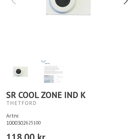
Ställplats
Kontakt
Långtidsparkering
SR COOL ZONE IND K
THETFORD
Artnr.
1000302
625100
118,00 kr