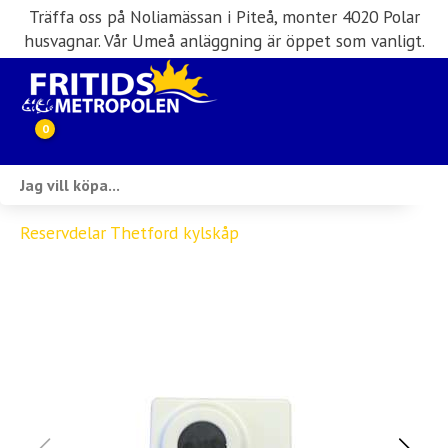
Träffa oss på Noliamässan i Piteå, monter 4020 Polar
husvagnar. Vår Umeå anläggning är öppet som vanligt.
0
Webbutik
Reservdelar Thetford kylskåp
Husbilar i lager
Husvagnar i lager
Inköp & förmedling
Husbilsuthyrning
Verkstad