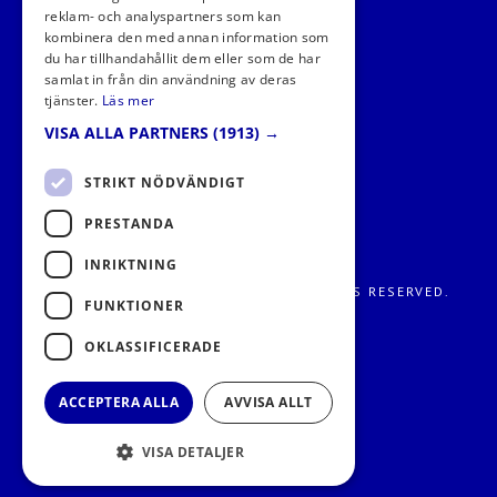
FÖLJ OSS I SOCIALA MEDIER
reklam- och analyspartners som kan
kombinera den med annan information som
du har tillhandahållit dem eller som de har
samlat in från din användning av deras
tjänster.
Läs mer
VISA ALLA PARTNERS
(1913) →
STRIKT NÖDVÄNDIGT
PRESTANDA
INRIKTNING
FRITIDS METROPOLEN AB 2026. ALL RIGHTS RESERVED.
FUNKTIONER
OKLASSIFICERADE
ACCEPTERA ALLA
AVVISA ALLT
VISA DETALJER