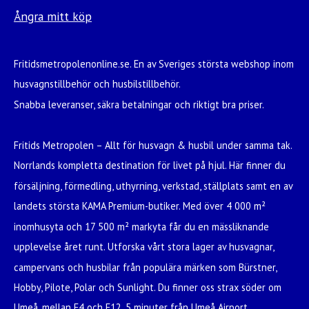
Ångra mitt köp
Fritidsmetropolenonline.se. En av Sveriges största webshop inom
husvagnstillbehör och husbilstillbehör.
Snabba leveranser, säkra betalningar och riktigt bra priser.
Fritids Metropolen – Allt för husvagn & husbil under samma tak.
Norrlands kompletta destination för livet på hjul. Här finner du
försäljning, förmedling, uthyrning, verkstad, ställplats samt en av
landets största KAMA Premium-butiker. Med över 4 000 m²
inomhusyta och 17 500 m² markyta får du en mässliknande
upplevelse året runt. Utforska vårt stora lager av husvagnar,
campervans och husbilar från populära märken som Bürstner,
Hobby, Pilote, Polar och Sunlight. Du finner oss strax söder om
Umeå, mellan E4 och E12, 5 minuter från Umeå Airport.