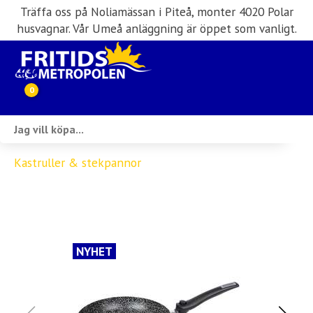
Träffa oss på Noliamässan i Piteå, monter 4020 Polar
husvagnar. Vår Umeå anläggning är öppet som vanligt.
0
Webbutik
Kastruller & stekpannor
Husbilar i lager
Husvagnar i lager
Inköp & förmedling
NYHET
Husbilsuthyrning
Verkstad