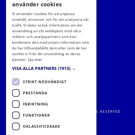
använder cookies
Vi använder cookies för att anpassa
innehåll, annonser och för att analysera vår
trafik. Vi delar också information om din
användning av vår webbplats med våra
FÖLJ OSS I SOCIALA MEDIER
reklam- och analyspartners som kan
kombinera den med annan information som
du har tillhandahållit dem eller som de har
samlat in från din användning av deras
tjänster.
Läs mer
VISA ALLA PARTNERS
(1913) →
STRIKT NÖDVÄNDIGT
PRESTANDA
INRIKTNING
FRITIDS METROPOLEN AB 2026. ALL RIGHTS RESERVED.
FUNKTIONER
OKLASSIFICERADE