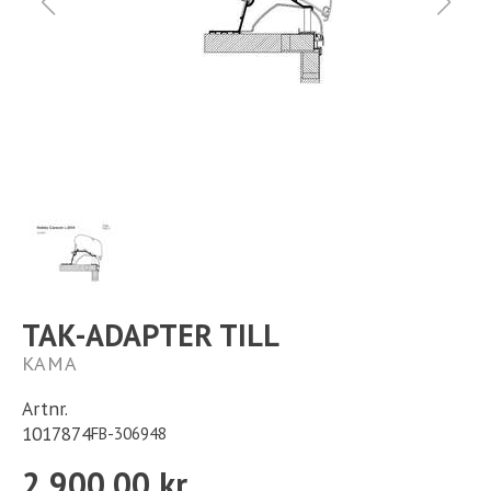
Ställplats
Kontakt
Långtidsparkering
TAK-ADAPTER TILL
KAMA
Artnr.
1017874
FB-306948
2 900,00 kr