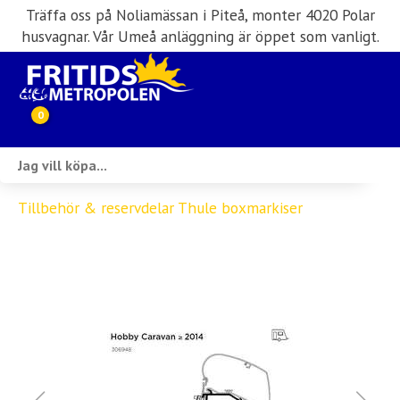
Träffa oss på Noliamässan i Piteå, monter 4020 Polar
husvagnar. Vår Umeå anläggning är öppet som vanligt.
0
Webbutik
Tillbehör & reservdelar Thule boxmarkiser
Husbilar i lager
Husvagnar i lager
Inköp & förmedling
Husbilsuthyrning
Verkstad