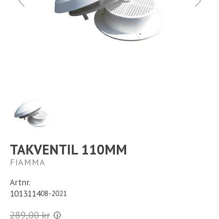
Ställplats
Kontakt
Långtidsparkering
TAKVENTIL 110MM
FIAMMA
Artnr.
1013114
08-2021
289,00 kr
i