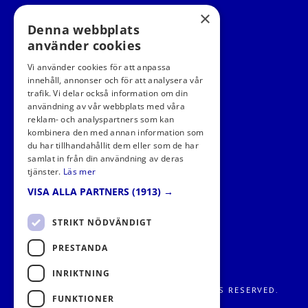
×
Denna webbplats
använder cookies
Vi använder cookies för att anpassa
innehåll, annonser och för att analysera vår
trafik. Vi delar också information om din
användning av vår webbplats med våra
FÖLJ OSS I SOCIALA MEDIER
reklam- och analyspartners som kan
kombinera den med annan information som
du har tillhandahållit dem eller som de har
samlat in från din användning av deras
tjänster.
Läs mer
VISA ALLA PARTNERS
(1913) →
STRIKT NÖDVÄNDIGT
PRESTANDA
INRIKTNING
FRITIDS METROPOLEN AB 2026. ALL RIGHTS RESERVED.
FUNKTIONER