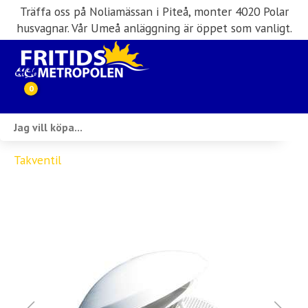
Träffa oss på Noliamässan i Piteå, monter 4020 Polar
husvagnar. Vår Umeå anläggning är öppet som vanligt.
0
Webbutik
Takventil
Husbilar i lager
Husvagnar i lager
Inköp & förmedling
Husbilsuthyrning
Verkstad