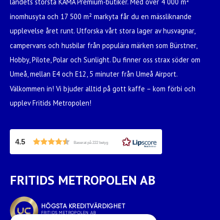
landets största KAMA Premium-butiker. Med över 4 000 m²
inomhusyta och 17 500 m² markyta får du en mässliknande
upplevelse året runt. Utforska vårt stora lager av husvagnar,
campervans och husbilar från populära märken som Bürstner,
Hobby, Pilote, Polar och Sunlight. Du finner oss strax söder om
Umeå, mellan E4 och E12, 5 minuter från Umeå Airport.
Välkommen in! Vi bjuder alltid på gott kaffe – kom förbi och
upplev Fritids Metropolen!
4.5
Baserat på 222 betyg
FRITIDS METROPOLEN AB