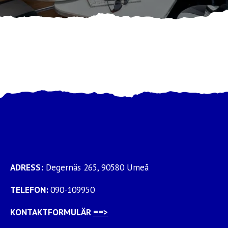
Ställplats
Kontakt
Långtidsparkering
ADRESS:
Degernäs 265, 90580 Umeå
TELEFON:
090-109950
KONTAKTFORMULÄR
==>