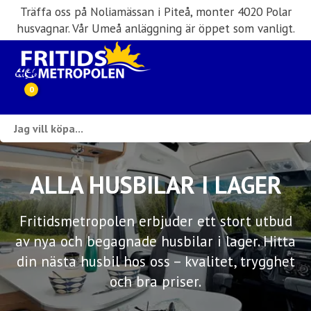
Träffa oss på Noliamässan i Piteå, monter 4020 Polar
husvagnar. Vår Umeå anläggning är öppet som vanligt.
0
Webbutik
Husbilar i lager
ALLA HUSBILAR I LAGER
Husvagnar i lager
Fritidsmetropolen erbjuder ett stort utbud
Inköp & förmedling
av nya och begagnade husbilar i lager. Hitta
din nästa husbil hos oss – kvalitet, trygghet
Husbilsuthyrning
och bra priser.
Verkstad