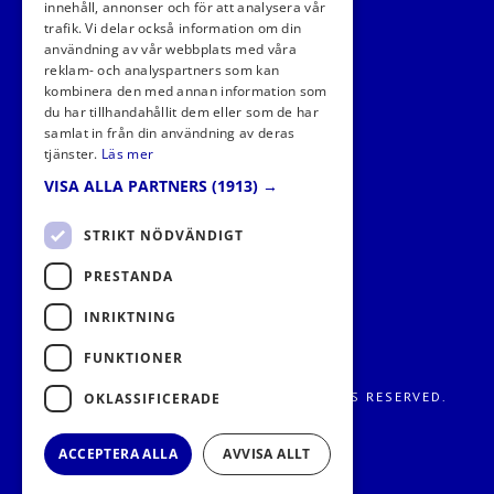
innehåll, annonser och för att analysera vår
trafik. Vi delar också information om din
användning av vår webbplats med våra
reklam- och analyspartners som kan
kombinera den med annan information som
FÖLJ OSS I SOCIALA MEDIER
du har tillhandahållit dem eller som de har
samlat in från din användning av deras
tjänster.
Läs mer
VISA ALLA PARTNERS
(1913) →
STRIKT NÖDVÄNDIGT
PRESTANDA
INRIKTNING
FUNKTIONER
FRITIDS METROPOLEN AB 2026. ALL RIGHTS RESERVED.
OKLASSIFICERADE
ACCEPTERA ALLA
AVVISA ALLT