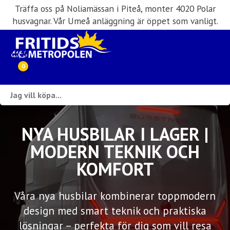
Träffa oss på Noliamässan i Piteå, monter 4020 Polar
husvagnar. Vår Umeå anläggning är öppet som vanligt.
0
Webbutik
Husbilar i lager
NYA HUSBILAR I LAGER |
MODERN TEKNIK OCH
Husvagnar i lager
KOMFORT
Inköp & förmedling
Våra nya husbilar kombinerar toppmodern
Husbilsuthyrning
design med smart teknik och praktiska
lösningar – perfekta för dig som vill resa
Verkstad