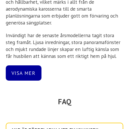
och hållbarhet, vilket märks i allt från de
aerodynamiska karosserna till de smarta
planlösningarna som erbjuder gott om förvaring och
generösa sängplatser.
Invändigt har de senaste årsmodellerna tagit stora
steg framåt. Ljusa inredningar, stora panoramafönster
och mjukt rundade linjer skapar en luftig känsla som
får husbilen att kännas som ett riktigt hem på hjul.
Vissa tillverkare lanserar flera olika inredningskoncept
för att du ska kunna välja den stil som passar din smak
VISA MER
– från ljusa och skandinaviska Pyla-inspirerade
designkoncept med ljusa träslag och sobra textilier
till varma och inbjudande Annecy-varianter med
mörkare trä och harmoniska jordtoner. De moderna
FAQ
köksutrymmena är utrustade med stora kylfack, ugn
och smarta förvaringslösningar som gör matlagningen
enkel även på resande fot.