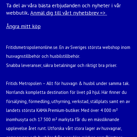
eller långa resor genom Europa väntar den perfekta
Ta del av våra bästa erbjudanden och nyheter i vår
husbilen hos Fritidsmetropolen.
webbutik
.
Anmäl dig till vårt nyhetsbrev =>
Ångra mitt köp
Fritidsmetropolenonline.se. En av Sveriges största webshop inom
husvagnstillbehör och husbilstillbehör.
Snabba leveranser, säkra betalningar och riktigt bra priser.
Fritids Metropolen – Allt för husvagn & husbil under samma tak.
Norrlands kompletta destination för livet på hjul. Här finner du
försäljning, förmedling, uthyrning, verkstad, ställplats samt en av
landets största KAMA Premium-butiker. Med över 4 000 m²
inomhusyta och 17 500 m² markyta får du en mässliknande
upplevelse året runt. Utforska vårt stora lager av husvagnar,