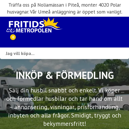
Träffa oss på Noliamässan i Piteå, monter 4020 Polar
husvagnar. Vår Umeå anläggning är öppet som vanligt.
0
Webbutik
Husbilar i lager
INKÖP & FÖRMEDLING
Husvagnar i lager
Sälj din husbil snabbt och enkelt. Vi köper
och förmedlar husbilar och tar hand om allt
Inköp & förmedling
– annonsering, visningar, prisförhandling,
Husbilsuthyrning
inbyten och alla frågor. Smidigt, tryggt och
bekymmersfritt!
Verkstad