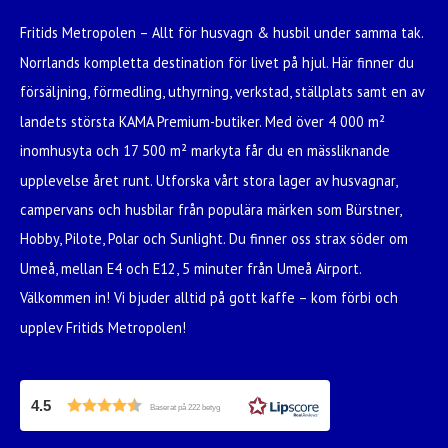
Fritids Metropolen – Allt för husvagn & husbil under samma tak.
Norrlands kompletta destination för livet på hjul. Här finner du
försäljning, förmedling, uthyrning, verkstad, ställplats samt en av
landets största KAMA Premium-butiker. Med över 4 000 m²
inomhusyta och 17 500 m² markyta får du en mässliknande
upplevelse året runt. Utforska vårt stora lager av husvagnar,
campervans och husbilar från populära märken som Bürstner,
Hobby, Pilote, Polar och Sunlight. Du finner oss strax söder om
Umeå, mellan E4 och E12, 5 minuter från Umeå Airport.
Välkommen in! Vi bjuder alltid på gott kaffe – kom förbi och
upplev Fritids Metropolen!
4.5
Baserat på 222 betyg