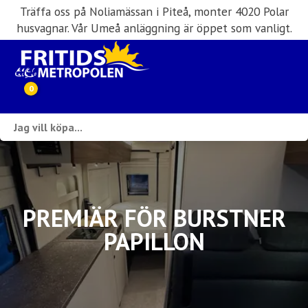
Träffa oss på Noliamässan i Piteå, monter 4020 Polar
husvagnar. Vår Umeå anläggning är öppet som vanligt.
0
Webbutik
Husbilar i lager
Husvagnar i lager
PREMIÄR FÖR BURSTNER
PAPILLON
Inköp & förmedling
Husbilsuthyrning
Verkstad