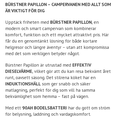
BÜRSTNER PAPILLON – CAMPERVANEN MED ALLT SOM
ÄR VIKTIGT FÖR DIG
Upptäck friheten med
BÜRSTNER PAPILLON
, en
modern och smart campervan som kombinerar
komfort, funktion och ett mycket attraktivt pris. Här
får du en genomtänkt lösning för både kortare
helgresor och längre äventyr – utan att kompromissa
med det som verkligen betyder något.
Bürstner Papillon är utrustad med
EFFEKTIV
DIESELVÄRME
, vilket gör att du kan resa bekvämt året
runt, oavsett säsong. Det stilrena köket har en
INDUKTIONSHÄLL
som ger snabb och säker
matlagning, perfekt för dig som vill ha samma
bekvämlighet som hemma – fast på vägen.
Med ett
90AH BODELSBATTERI
har du gott om ström
för belysning, laddning och vardagskomfort.