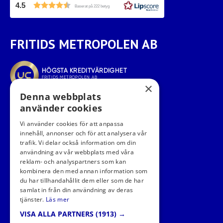
4.5
Baserat på 222 betyg
FRITIDS METROPOLEN AB
×
Denna webbplats
använder cookies
Vi använder cookies för att anpassa
innehåll, annonser och för att analysera vår
trafik. Vi delar också information om din
användning av vår webbplats med våra
reklam- och analyspartners som kan
kombinera den med annan information som
FÖLJ OSS I SOCIALA MEDIER
du har tillhandahållit dem eller som de har
samlat in från din användning av deras
tjänster.
Läs mer
VISA ALLA PARTNERS
(1913) →