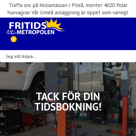
Träffa oss på Noliamässan i Piteå, monter 4020 Polar
husvagnar. Vår Umeå anläggning är öppet som vanligt.
0
Webbutik
Husbilar i lager
Husvagnar i lager
TACK FÖR DIN
TIDSBOKNING!
Inköp & förmedling
Husbilsuthyrning
Verkstad