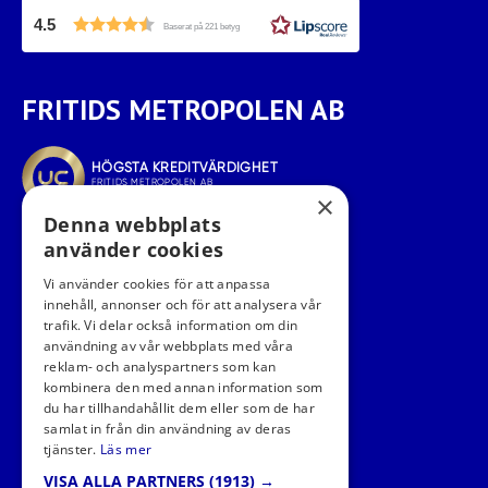
4.5
Baserat på 221 betyg
FRITIDS METROPOLEN AB
×
Denna webbplats
använder cookies
Vi använder cookies för att anpassa
innehåll, annonser och för att analysera vår
trafik. Vi delar också information om din
användning av vår webbplats med våra
reklam- och analyspartners som kan
kombinera den med annan information som
FÖLJ OSS I SOCIALA MEDIER
du har tillhandahållit dem eller som de har
samlat in från din användning av deras
tjänster.
Läs mer
VISA ALLA PARTNERS
(1913) →