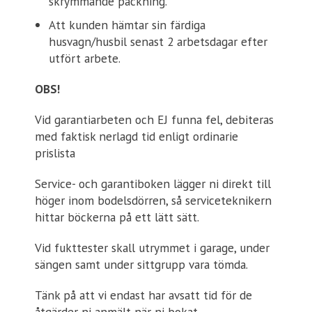
skrymmande packning.
Att kunden hämtar sin färdiga
husvagn/husbil senast 2 arbetsdagar efter
utfört arbete.
OBS!
Vid garantiarbeten och EJ funna fel, debiteras
med faktisk nerlagd tid enligt ordinarie
prislista
Service- och garantiboken lägger ni direkt till
höger inom bodelsdörren, så serviceteknikern
hittar böckerna på ett lätt sätt.
Vid fukttester skall utrymmet i garage, under
sängen samt under sittgrupp vara tömda.
Tänk på att vi endast har avsatt tid för de
åtgärder ni anmält när ni bokat