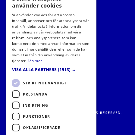
använder cookies
Vi använder cookies för att anpassa
innehåll, annonser och för att analysera vår
trafik. Vi delar också information om din
användning av vår webbplats med våra
FÖLJ OSS I SOCIALA MEDIER
reklam- och analyspartners som kan
kombinera den med annan information som
du har tillhandahållit dem eller som de har
samlat in från din användning av deras
tjänster.
Läs mer
VISA ALLA PARTNERS
(1913) →
STRIKT NÖDVÄNDIGT
PRESTANDA
INRIKTNING
FRITIDS METROPOLEN AB 2026. ALL RIGHTS RESERVED.
FUNKTIONER
OKLASSIFICERADE