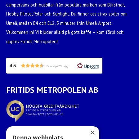
campervans och husbilar från populära märken som Bürstner,
Hobby, Pilote, Polar och Sunlight. Du finner oss strax söder om
Umeå, mellan E4 och E12, 5 minuter från Umeå Airport.
Välkommen in! Vi bjuder alltid på gott kaffe – kom förbi och
upplev Fritids Metropolen!
4.5
Baserat på 222 betyg
FRITIDS METROPOLEN AB
×
Denna webbplats