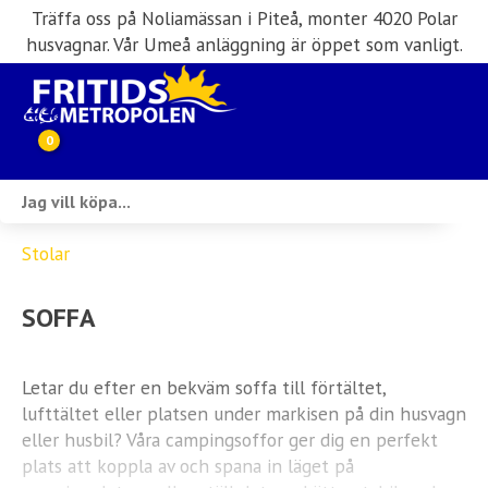
Träffa oss på Noliamässan i Piteå, monter 4020 Polar
husvagnar. Vår Umeå anläggning är öppet som vanligt.
0
Webbutik
Stolar
Husbilar i lager
SOFFA
Husvagnar i lager
Inköp & förmedling
Letar du efter en bekväm soffa till förtältet,
lufttältet eller platsen under markisen på din husvagn
Husbilsuthyrning
eller husbil? Våra campingsoffor ger dig en perfekt
plats att koppla av och spana in läget på
Verkstad