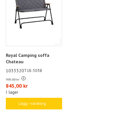
Royal Camping soffa
Chateau
1033320
T18-303B
i
995,00 kr
845,00 kr
I lager
Lägg i varukorg