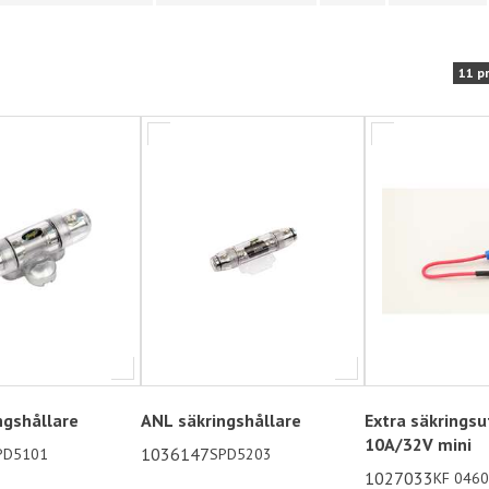
11 p
ngshållare
ANL säkringshållare
Extra säkringsu
10A/32V mini
1036147
PD5101
SPD5203
1027033
KF 046