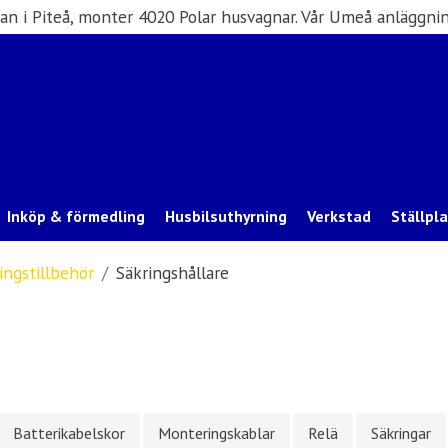
san i Piteå, monter 4020 Polar husvagnar. Vår Umeå anläggnin
Inköp & förmedling
Husbilsuthyrning
Verkstad
Ställpl
ingstillbehör
Säkringshållare
Batterikabelskor
Monteringskablar
Relä
Säkringar