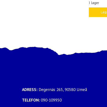
I lager
Lägg
ADRESS:
Degernäs 265, 90580 Umeå
TELEFON:
090-109950