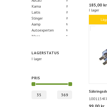
Abcati
2
185,00 kr
Kama
2
I lager
Laitis
2
Stinger
2
Lägg
Aamp
1
Autoexperten
1
Meca
1
LAGERSTATUS
I lager
PRIS
Säkringsd
1001154
E
99,00 kr