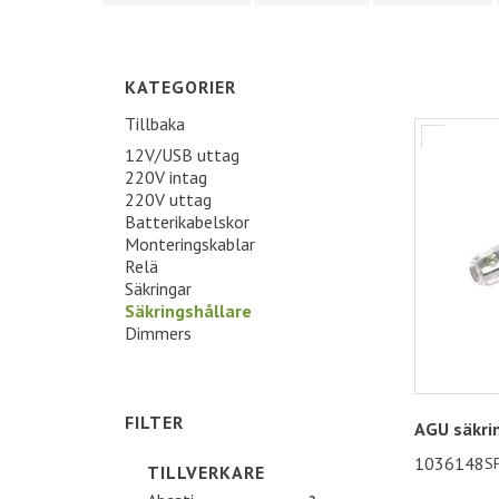
KATEGORIER
Tillbaka
12V/USB uttag
220V intag
220V uttag
Batterikabelskor
Monteringskablar
Relä
Säkringar
Säkringshållare
Dimmers
FILTER
AGU säkri
1036148
S
TILLVERKARE