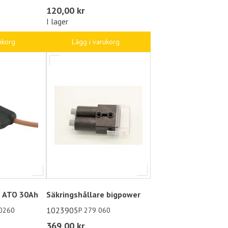
120,00 kr
I lager
ukorg
Lägg i varukorg
e ATO 30Ah
Säkringshållare bigpower
1023905
0260
P 279 060
369,00 kr