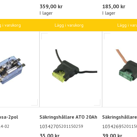
359,00 kr
185,00 kr
I lager
I lager
 i varukorg
Lägg i varukorg
Lägg i var
osa-2pol
Säkringshållare ATO 20Ah
Säkringshållar
1034270
1034269
14-02
5201150259
520115
35,00 kr
39,00 kr