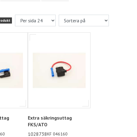
rodukt
ttag
Extra säkringsuttag
FKS/ATO
1028738
060
KF 046160