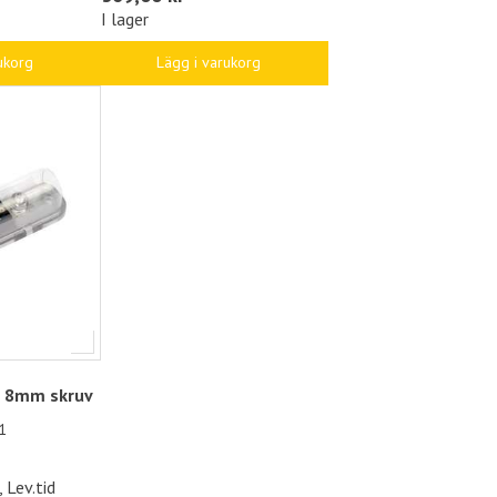
I lager
ukorg
Lägg i varukorg
e 8mm skruv
1
 Lev.tid