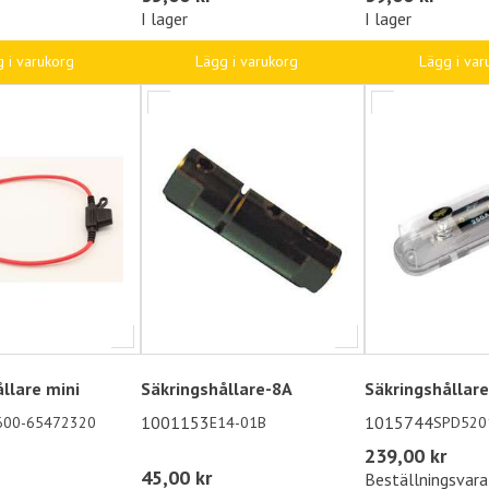
I lager
I lager
 i varukorg
Lägg i varukorg
Lägg i var
llare mini
Säkringshållare-8A
Säkringshållar
1001153
1015744
600-65472320
E14-01B
SPD520
239,00 kr
45,00 kr
Beställningsvara,