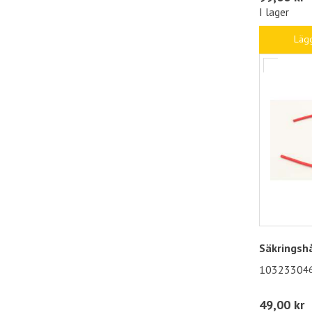
I lager
Lägg
Säkringshå
1032330
4
49,00 kr