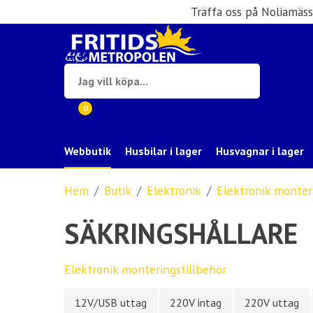
Träffa oss på Noliamäs
0
Webbutik
Husbilar i lager
Husvagnar i lager
Hem
Butik
Elektronik
Elektronik monter
SÄKRINGSHÅLLARE
Elektronik monteringstillbehör
12V/USB uttag
220V intag
220V uttag