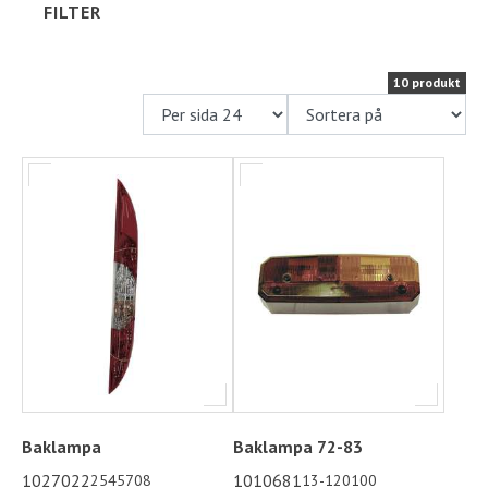
FILTER
Ställplats
10 produkt
Kontakt
Långtidsparkering
Baklampa
Baklampa 72-83
1027022
1010681
2545708
13-120100