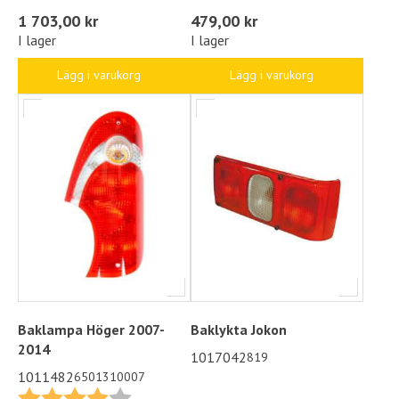
1 703,00 kr
479,00 kr
I lager
I lager
Lägg i varukorg
Lägg i varukorg
Baklampa Höger 2007-
Baklykta Jokon
2014
1017042
819
1011482
6501310007
Betyg:
4.0 utav 5 stjärnor