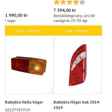
Betyg:
4.0 utav 5 stjä
7 394,00 kr
1 990,00 kr
Beställningsvara, Lev.tid
I lager
vanligtvis 25-30 dgr
Lägg i varukorg
Lägg i varukorg
Baklykta Hella höger
Baklykta Höger bak 2014-
2019
1013743
195/H