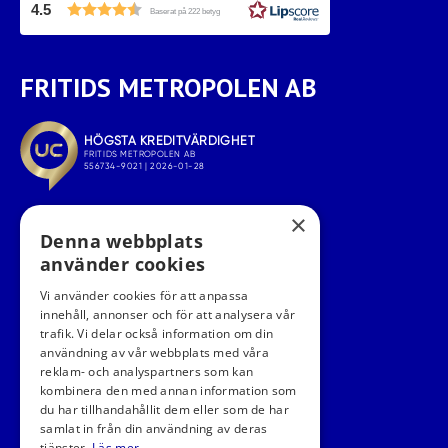
4.5
Baserat på 222 betyg
FRITIDS METROPOLEN AB
×
Denna webbplats
använder cookies
Vi använder cookies för att anpassa
innehåll, annonser och för att analysera vår
trafik. Vi delar också information om din
användning av vår webbplats med våra
FÖLJ OSS I SOCIALA MEDIER
reklam- och analyspartners som kan
kombinera den med annan information som
du har tillhandahållit dem eller som de har
samlat in från din användning av deras
tjänster.
Läs mer