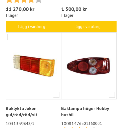
1 500,00 kr
11 270,00 kr
I lager
I lager
Lägg i varukorg
Lägg i varukorg
Baklykta Jokon
Baklampa höger Hobby
gul/röd/röd/vit
husbil
1031339
1008147
842/1
6501360001