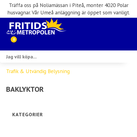
Träffa oss på Noliamässan i Piteå, monter 4020 Polar
husvagnar. Vår Umeå anläggning är öppet som vanligt.
0
Webbutik
Trafik & Utvändig Belysning
Husbilar i lager
BAKLYKTOR
Husvagnar i lager
Inköp & förmedling
KATEGORIER
Husbilsuthyrning
Verkstad