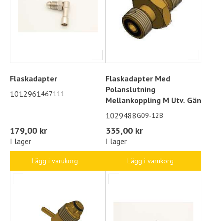
Flaskadapter
Flaskadapter Med
Polanslutning
1012961
467111
Mellankoppling M Utv. Gän
1029488
G09-12B
179,00 kr
335,00 kr
I lager
I lager
Lägg i varukorg
Lägg i varukorg