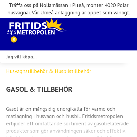
Träffa oss på Noliamässan i Piteå, monter 4020 Polar
husvagnar. Vår Umeå anläggning är öppet som vanligt.
0
Webbutik
Husvagnstillbehör & Husbilstillbehör
Husbilar i lager
GASOL & TILLBEHÖR
Husvagnar i lager
Inköp & förmedling
Gasol är en mångsidig energikälla för värme och
matlagning i husvagn och husbil. Fritidsmetropolen
Husbilsuthyrning
erbjuder ett omfattande sortiment av gasolrelaterade
produkter som gör användningen säker och effektiv.
Verkstad