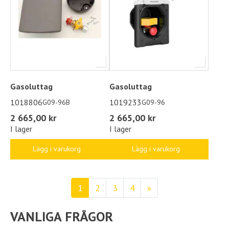
Gasoluttag
Gasoluttag
1018806
1019233
G09-96B
G09-96
2 665,00 kr
2 665,00 kr
I lager
I lager
Lägg i varukorg
Lägg i varukorg
1
2
3
4
»
VANLIGA FRÅGOR