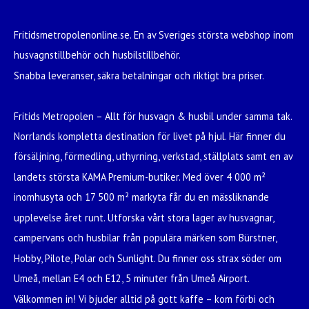
Fritidsmetropolenonline.se. En av Sveriges största webshop inom
husvagnstillbehör och husbilstillbehör.
Snabba leveranser, säkra betalningar och riktigt bra priser.
Fritids Metropolen – Allt för husvagn & husbil under samma tak.
Norrlands kompletta destination för livet på hjul. Här finner du
försäljning, förmedling, uthyrning, verkstad, ställplats samt en av
landets största KAMA Premium-butiker. Med över 4 000 m²
inomhusyta och 17 500 m² markyta får du en mässliknande
upplevelse året runt. Utforska vårt stora lager av husvagnar,
campervans och husbilar från populära märken som Bürstner,
Hobby, Pilote, Polar och Sunlight. Du finner oss strax söder om
Umeå, mellan E4 och E12, 5 minuter från Umeå Airport.
Välkommen in! Vi bjuder alltid på gott kaffe – kom förbi och