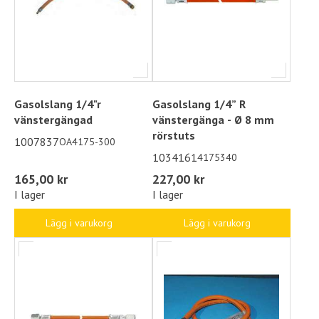
Gasolslang 1/4"r
Gasolslang 1/4” R
vänstergängad
vänstergänga - Ø 8 mm
rörstuts
1007837
OA4175-300
1034161
4175340
165,00 kr
227,00 kr
I lager
I lager
Lägg i varukorg
Lägg i varukorg