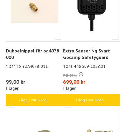
Dubbelnippel för oa4078-
Extra Sensor Ng Svart
000
Gocamp Safetyguard
1031183
1030448
OA4078-011
G09-105B.01
i
745,00 kr
99,00 kr
699,00 kr
I lager
I lager
Lägg i varukorg
Lägg i varukorg