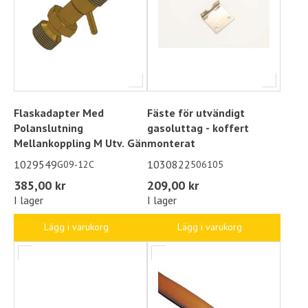
Flaskadapter Med
Fäste för utvändigt
Polanslutning
gasoluttag - koffert
Mellankoppling M Utv. Gän
monterat
1029549
1030822
G09-12C
506105
385,00 kr
209,00 kr
I lager
I lager
Lägg i varukorg
Lägg i varukorg