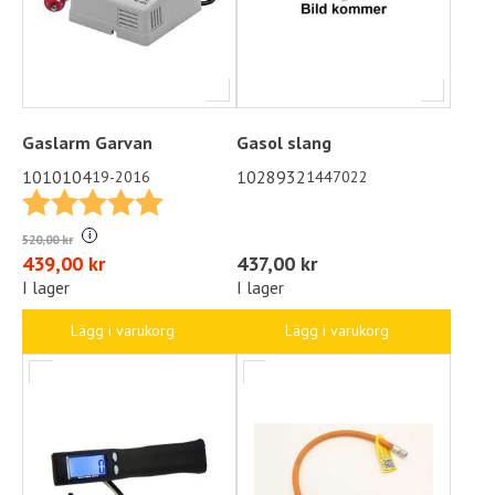
Gaslarm Garvan
Gasol slang
1010104
1028932
19-2016
1447022
Betyg:
5.0 utav 5 stjärnor
i
520,00 kr
437,00 kr
439,00 kr
I lager
I lager
Lägg i varukorg
Lägg i varukorg