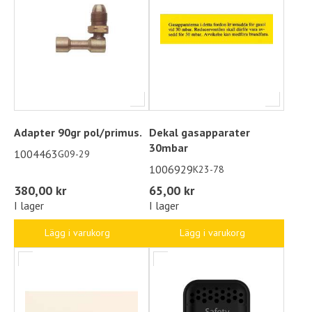
gasolsystem och uppgradera med våra säkra och
godkända produkter.
Adapter 90gr pol/primus.
Dekal gasapparater
30mbar
1004463
G09-29
1006929
K23-78
380,00 kr
65,00 kr
I lager
I lager
Lägg i varukorg
Lägg i varukorg