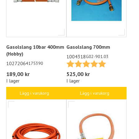
Gasolslang 10bar 400mm
Gasolslang 700mm
(Hobby)
1004318
G02-901.03
Betyg:
5.0 utav 5 stjä
1027206
4175390
189,00 kr
525,00 kr
I lager
I lager
Lägg i varukorg
Lägg i varukorg