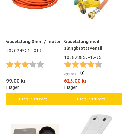
Gasolslang 8mm / meter
Gasolslang med
slangbrottsventil
1020245
G11-01B
1028288
50415-15
Betyg:
3.0 utav 5 stjärnor
Betyg:
4.8 utav 5 stjä
i
690,00 kr
99,00 kr
625,00 kr
I lager
I lager
Lägg i varukorg
Lägg i varukorg