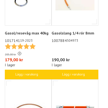
Gasol/resevåg max 40kg
Gasolslang 1/4 rör 8mm
1017141
1007884
19-2023
504973
Betyg:
5.0 utav 5 stjärnor
i
203,00 kr
190,00 kr
179,00 kr
I lager
I lager
Lägg i varukorg
Lägg i varukorg