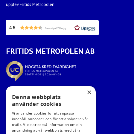
upplev Fritids Metropolen!
4.5
Baserat på 221 betyg
FRITIDS METROPOLEN AB
×
Denna webbplats
använder cookies
Vi använder cookies för att anpassa
innehåll, annonser och för att analysera vår
trafik. Vi delar också information om din
användning av vår webbplats med våra
FÖLJ OSS I SOCIALA MEDIER