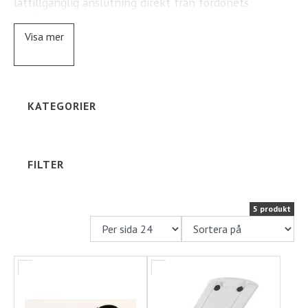
lättillgänglig anslutning direkt från fordonets
gasolsystem.
Ställplats
Visa mer
Perfekt för camping och friluftsliv där enkelhet och
Kontakt
säkerhet är viktigt. Gasoluttaget är diskret infällt i
väggen och ger en snygg, funktionell installation.
Långtidsparkering
KATEGORIER
FILTER
5 produkt