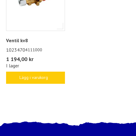
Ventil kv8
1023470
4111000
1 194,00 kr
I lager
Lägg i varukorg