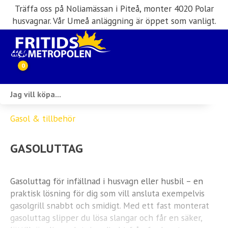
Träffa oss på Noliamässan i Piteå, monter 4020 Polar
husvagnar. Vår Umeå anläggning är öppet som vanligt.
0
Webbutik
Gasol & tillbehör
Husbilar i lager
GASOLUTTAG
Husvagnar i lager
Inköp & förmedling
Gasoluttag för infällnad i husvagn eller husbil – en
praktisk lösning för dig som vill ansluta exempelvis
Husbilsuthyrning
gasolgrill snabbt och smidigt. Med ett fast monterat
gasoluttag slipper du lösa slangar och får en säker,
Verkstad