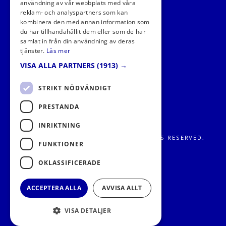
användning av vår webbplats med våra
FÖLJ OSS I SOCIALA MEDIER
reklam- och analyspartners som kan
kombinera den med annan information som
du har tillhandahållit dem eller som de har
samlat in från din användning av deras
tjänster.
Läs mer
VISA ALLA PARTNERS
(1913) →
STRIKT NÖDVÄNDIGT
PRESTANDA
INRIKTNING
FRITIDS METROPOLEN AB 2026. ALL RIGHTS RESERVED.
FUNKTIONER
OKLASSIFICERADE
ACCEPTERA ALLA
AVVISA ALLT
VISA DETALJER