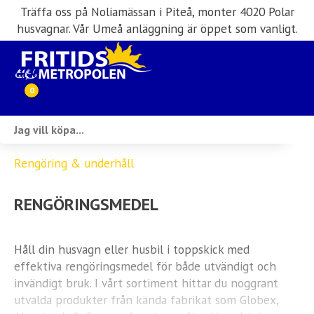
Träffa oss på Noliamässan i Piteå, monter 4020 Polar
husvagnar. Vår Umeå anläggning är öppet som vanligt.
0
Webbutik
Rengöring & underhåll
Husbilar i lager
RENGÖRINGSMEDEL
Husvagnar i lager
Inköp & förmedling
Håll din husvagn eller husbil i toppskick med
effektiva rengöringsmedel för både utvändigt och
Husbilsuthyrning
invändigt bruk. I vårt sortiment hittar du noggrant
utvalda produkter från kända fabrikat som Globex,
Verkstad