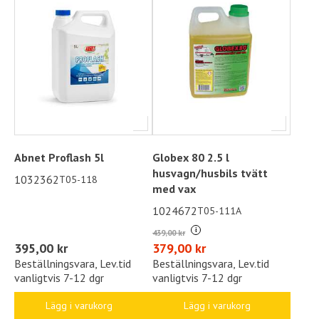
Abnet Proflash 5l
Globex 80 2.5 l
husvagn/husbils tvätt
1032362
T05-118
med vax
1024672
T05-111A
i
439,00 kr
395,00 kr
379,00 kr
Beställningsvara, Lev.tid
Beställningsvara, Lev.tid
vanligtvis 7-12 dgr
vanligtvis 7-12 dgr
Lägg i varukorg
Lägg i varukorg