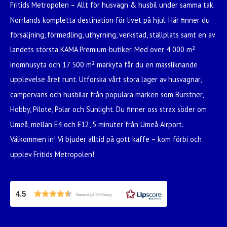
Fritids Metropolen – Allt för husvagn & husbil under samma tak.
Norrlands kompletta destination för livet på hjul. Här finner du
försäljning, förmedling, uthyrning, verkstad, ställplats samt en av
landets största KAMA Premium-butiker. Med över 4 000 m²
inomhusyta och 17 500 m² markyta får du en mässliknande
upplevelse året runt. Utforska vårt stora lager av husvagnar,
campervans och husbilar från populära märken som Bürstner,
Hobby, Pilote, Polar och Sunlight. Du finner oss strax söder om
Umeå, mellan E4 och E12, 5 minuter från Umeå Airport.
Välkommen in! Vi bjuder alltid på gott kaffe – kom förbi och
upplev Fritids Metropolen!
4.5
Baserat på 222 betyg