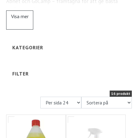
Abnet och GoCamp – framtagna för att ge bästa
möjliga resultat.
Ställplats
Visa mer
Här finns rengöring för kaross, tak, fönster, plast,
Kontakt
gummi och lack, samt invändiga produkter för kök,
badrum, textilier och allmän städning. Produkterna är
enkla att använda och anpassade för material som
Långtidsparkering
KATEGORIER
används i husvagnar och husbilar.
✔ Rengöringsmedel för utsida & insida
✔ Anpassade för husvagn och husbil
FILTER
✔ Kända och beprövade varumärken
✔ För ett fräscht och välvårdat fordon
16 produkt
Med rätt rengöringsprodukter förlänger du
livslängden på din husvagn eller husbil – och får en
trevligare resa.