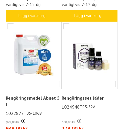
vanligtvis 7-12 dgr
vanligtvis 7-12 dgr
Lägg i varukorg
Lägg i varukorg
Rengöringsmedel Abnet 5
Rengöringsset läder
l
1024948
T95-32A
1022877
T05-106B
i
i
959,00 kr
300,00 kr
949,00 kr
279,00 kr