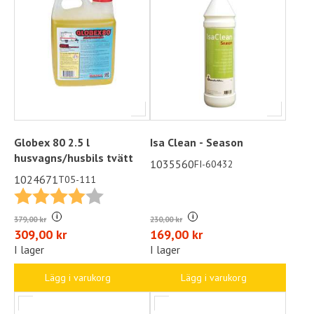
Globex 80 2.5 l
Isa Clean - Season
husvagns/husbils tvätt
1035560
FI-60432
1024671
T05-111
Betyg:
4.0 utav 5 stjärnor
i
i
230,00 kr
379,00 kr
169,00 kr
309,00 kr
I lager
I lager
Lägg i varukorg
Lägg i varukorg