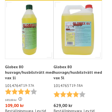
Globex 80
Globex 80
husvagn/husbilstvätt med
husvagn/husbilstvätt med
vax 1l
vax 5l
1014764
1014765
T19-37A
T19-38A
Betyg:
4.0 utav 5 stjärnor
Betyg:
4.0 utav 5 stjä
i
189,00 kr
109,00 kr
629,00 kr
Beställningsvara, Lev.tid
Beställningsvara, Lev.tid