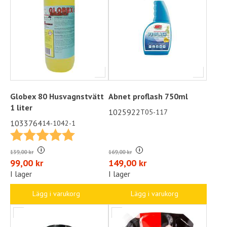
Globex 80 Husvagnstvätt
Abnet proflash 750ml
1 liter
1025922
T05-117
1033764
14-1042-1
Betyg:
5.0 utav 5 stjärnor
i
i
169,00 kr
139,00 kr
149,00 kr
99,00 kr
I lager
I lager
Lägg i varukorg
Lägg i varukorg