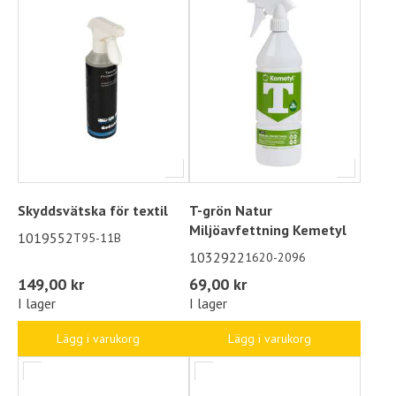
Skyddsvätska för textil
T-grön Natur
Miljöavfettning Kemetyl
1019552
T95-11B
1032922
1620-2096
149,00 kr
69,00 kr
I lager
I lager
Lägg i varukorg
Lägg i varukorg