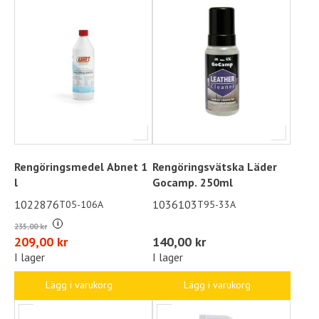
Rengöringsmedel Abnet 1
Rengöringsvätska Läder
l
Gocamp. 250ml
1022876
1036103
T05-106A
T95-33A
i
235,00 kr
209,00 kr
140,00 kr
I lager
I lager
Lägg i varukorg
Lägg i varukorg