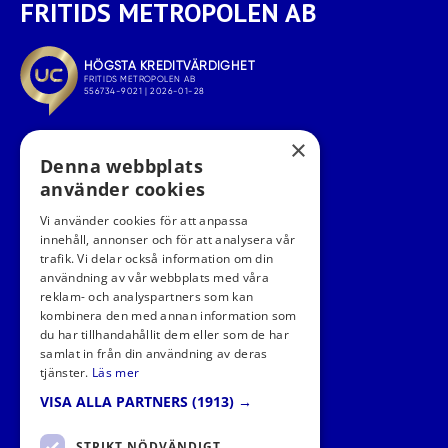
FRITIDS METROPOLEN AB
×
Denna webbplats
använder cookies
Vi använder cookies för att anpassa
innehåll, annonser och för att analysera vår
trafik. Vi delar också information om din
användning av vår webbplats med våra
FÖLJ OSS I SOCIALA MEDIER
reklam- och analyspartners som kan
kombinera den med annan information som
du har tillhandahållit dem eller som de har
samlat in från din användning av deras
tjänster.
Läs mer
VISA ALLA PARTNERS
(1913) →
STRIKT NÖDVÄNDIGT