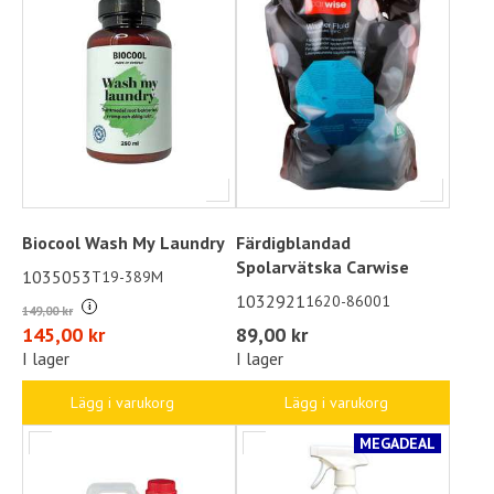
Biocool Wash My Laundry
Färdigblandad
Spolarvätska Carwise
1035053
T19-389M
1032921
1620-86001
i
149,00 kr
145,00 kr
89,00 kr
I lager
I lager
Lägg i varukorg
Lägg i varukorg
MEGADEAL